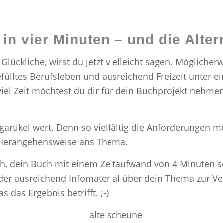
n vier Minuten – und die Alter
Glückliche, wirst du jetzt vielleicht sagen. Mögliche
efülltes Berufsleben und ausreichend Freizeit unter e
e viel Zeit möchtest du dir für dein Buchprojekt nehme
gartikel wert. Denn so vielfältig die Anforderungen me
e Herangehensweise ans Thema.
ich, dein Buch mit einem Zeitaufwand von 4 Minuten s
weder ausreichend Infomaterial über dein Thema zur V
s das Ergebnis betrifft. ;-)