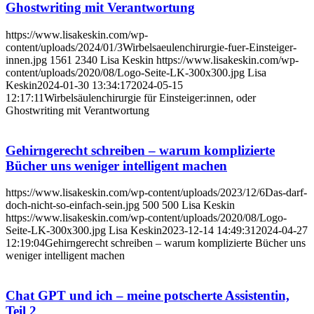
Ghostwriting mit Verantwortung
https://www.lisakeskin.com/wp-
content/uploads/2024/01/3Wirbelsaeulenchirurgie-fuer-Einsteiger-
innen.jpg
1561
2340
Lisa Keskin
https://www.lisakeskin.com/wp-
content/uploads/2020/08/Logo-Seite-LK-300x300.jpg
Lisa
Keskin
2024-01-30 13:34:17
2024-05-15
12:17:11
Wirbelsäulenchirurgie für Einsteiger:innen, oder
Ghostwriting mit Verantwortung
Gehirngerecht schreiben – warum komplizierte
Bücher uns weniger intelligent machen
https://www.lisakeskin.com/wp-content/uploads/2023/12/6Das-darf-
doch-nicht-so-einfach-sein.jpg
500
500
Lisa Keskin
https://www.lisakeskin.com/wp-content/uploads/2020/08/Logo-
Seite-LK-300x300.jpg
Lisa Keskin
2023-12-14 14:49:31
2024-04-27
12:19:04
Gehirngerecht schreiben – warum komplizierte Bücher uns
weniger intelligent machen
Chat GPT und ich – meine potscherte Assistentin,
Teil 2