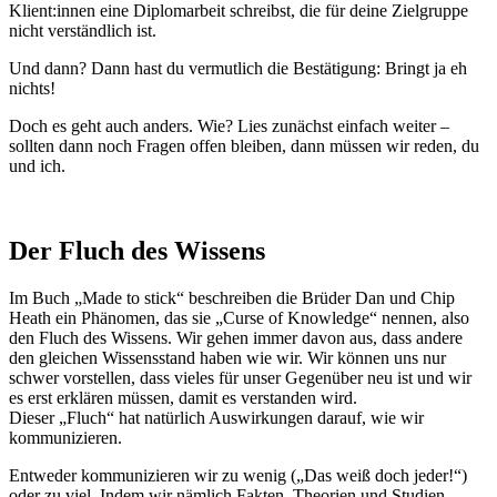
Klient:innen eine Diplomarbeit schreibst, die für deine Zielgruppe
nicht verständlich ist.
Und dann? Dann hast du vermutlich die Bestätigung: Bringt ja eh
nichts!
Doch es geht auch anders. Wie? Lies zunächst einfach weiter –
sollten dann noch Fragen offen bleiben, dann müssen wir reden, du
und ich.
Der Fluch des Wissens
Im Buch „Made to stick“ beschreiben die Brüder Dan und Chip
Heath ein Phänomen, das sie „Curse of Knowledge“ nennen, also
den Fluch des Wissens. Wir gehen immer davon aus, dass andere
den gleichen Wissensstand haben wie wir. Wir können uns nur
schwer vorstellen, dass vieles für unser Gegenüber neu ist und wir
es erst erklären müssen, damit es verstanden wird.
Dieser „Fluch“ hat natürlich Auswirkungen darauf, wie wir
kommunizieren.
Entweder kommunizieren wir zu wenig („Das weiß doch jeder!“)
oder zu viel. Indem wir nämlich Fakten, Theorien und Studien