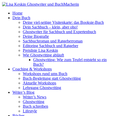
Home
Dein Buch
Deine viel-seitige Visitenkarte: das Booksie-Buch
Dein Sachbuch – klein, aber oho!
Ghostwriter für Sachbuch und Expertenbuch
Deine Biografie
Sachbuchroman und Ratgeberroman
Editoring Sachbuch und Ratgeber
Preisliste Lisa Keskin
Wie Ghostwriting abläuft
Ghostwriting: Wie zum Teufel entsteht so ein
Buch?
Coaching & Workshops
Workshops rund ums Buch
Buch-Begleitung statt Ghostwriting
Aktuelle Workshops
Lehrgang Ghostwriting
Writer’s Blog
Writer’s News
Ghostwriting
Buch schreiben
Lifestyle
Bücher