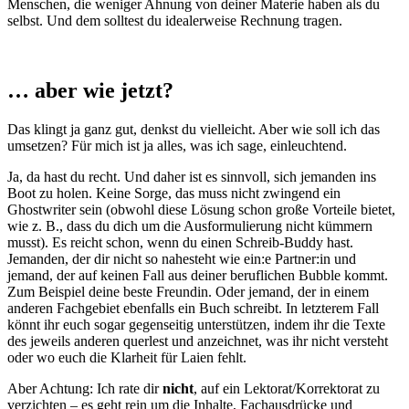
Menschen, die weniger Ahnung von deiner Materie haben als du
selbst. Und dem solltest du idealerweise Rechnung tragen.
… aber wie jetzt?
Das klingt ja ganz gut, denkst du vielleicht. Aber wie soll ich das
umsetzen? Für mich ist ja alles, was ich sage, einleuchtend.
Ja, da hast du recht. Und daher ist es sinnvoll, sich jemanden ins
Boot zu holen. Keine Sorge, das muss nicht zwingend ein
Ghostwriter sein (obwohl diese Lösung schon große Vorteile bietet,
wie z. B., dass du dich um die Ausformulierung nicht kümmern
musst). Es reicht schon, wenn du einen Schreib-Buddy hast.
Jemanden, der dir nicht so nahesteht wie ein:e Partner:in und
jemand, der auf keinen Fall aus deiner beruflichen Bubble kommt.
Zum Beispiel deine beste Freundin. Oder jemand, der in einem
anderen Fachgebiet ebenfalls ein Buch schreibt. In letzterem Fall
könnt ihr euch sogar gegenseitig unterstützen, indem ihr die Texte
des jeweils anderen querlest und anzeichnet, was ihr nicht versteht
oder wo euch die Klarheit für Laien fehlt.
Aber Achtung: Ich rate dir
nicht
, auf ein Lektorat/Korrektorat zu
verzichten – es geht rein um die Inhalte, Fachausdrücke und