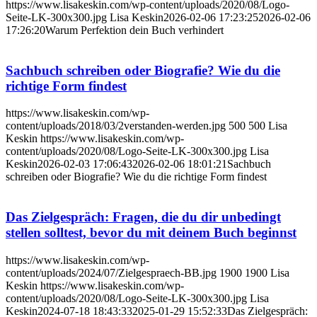
https://www.lisakeskin.com/wp-content/uploads/2020/08/Logo-
Seite-LK-300x300.jpg
Lisa Keskin
2026-02-06 17:23:25
2026-02-06
17:26:20
Warum Perfektion dein Buch verhindert
Sachbuch schreiben oder Biografie? Wie du die
richtige Form findest
https://www.lisakeskin.com/wp-
content/uploads/2018/03/2verstanden-werden.jpg
500
500
Lisa
Keskin
https://www.lisakeskin.com/wp-
content/uploads/2020/08/Logo-Seite-LK-300x300.jpg
Lisa
Keskin
2026-02-03 17:06:43
2026-02-06 18:01:21
Sachbuch
schreiben oder Biografie? Wie du die richtige Form findest
Das Zielgespräch: Fragen, die du dir unbedingt
stellen solltest, bevor du mit deinem Buch beginnst
https://www.lisakeskin.com/wp-
content/uploads/2024/07/Zielgespraech-BB.jpg
1900
1900
Lisa
Keskin
https://www.lisakeskin.com/wp-
content/uploads/2020/08/Logo-Seite-LK-300x300.jpg
Lisa
Keskin
2024-07-18 18:43:33
2025-01-29 15:52:33
Das Zielgespräch: