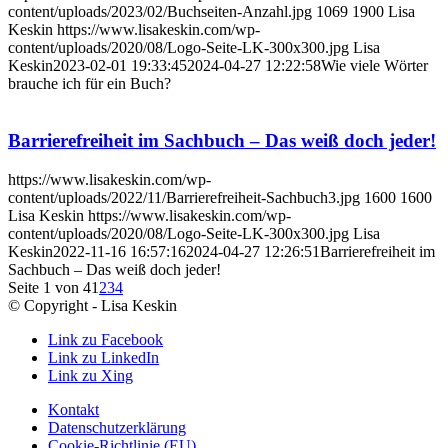
content/uploads/2023/02/Buchseiten-Anzahl.jpg
1069
1900
Lisa
Keskin
https://www.lisakeskin.com/wp-
content/uploads/2020/08/Logo-Seite-LK-300x300.jpg
Lisa
Keskin
2023-02-01 19:33:45
2024-04-27 12:22:58
Wie viele Wörter
brauche ich für ein Buch?
Barrierefreiheit im Sachbuch – Das weiß doch jeder!
https://www.lisakeskin.com/wp-
content/uploads/2022/11/Barrierefreiheit-Sachbuch3.jpg
1600
1600
Lisa Keskin
https://www.lisakeskin.com/wp-
content/uploads/2020/08/Logo-Seite-LK-300x300.jpg
Lisa
Keskin
2022-11-16 16:57:16
2024-04-27 12:26:51
Barrierefreiheit im
Sachbuch – Das weiß doch jeder!
Seite 1 von 4
1
2
3
4
© Copyright - Lisa Keskin
Link zu Facebook
Link zu LinkedIn
Link zu Xing
Kontakt
Datenschutzerklärung
Cookie-Richtlinie (EU)