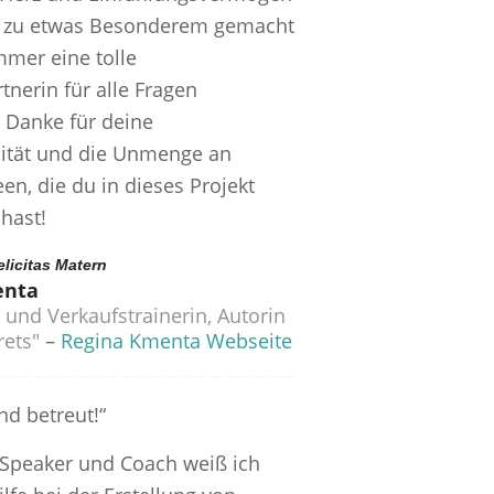
h zu etwas Besonderem gemacht
mmer eine tolle
nerin für alle Fragen
 Danke für deine
lität und die Unmenge an
een, die du in dieses Projekt
hast!
elicitas Matern
enta
und Verkaufstrainerin, Autorin
rets"
–
Regina Kmenta Webseite
nd betreut!“
 Speaker und Coach weiß ich