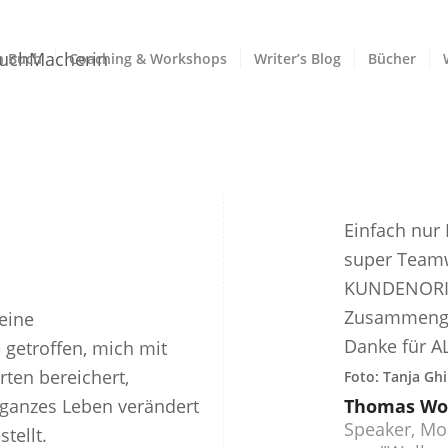
n Buch
Coaching & Workshops
Writer’s Blog
Bücher
Einfach nur 
super Teamw
KUNDENORI
Zusammenge
eine
Danke für AL
 getroffen, mich mit
ten bereichert,
Foto: Tanja Ghi
ganzes Leben verändert
Thomas Wo
Speaker, Mo
tellt.