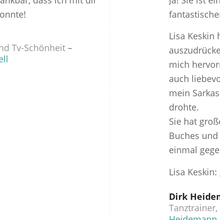
ankbar, dass ich mit dir
Ja! Sie ist 
onnte!
fantastisch
Lisa Keskin 
nd Tv-Schönheit
–
auszudrücke
ll
mich hervor
auch liebevo
mein Sarka
drohte.
Sie hat groß
Buches und f
einmal gege
Lisa Keskin: 
Dirk Heid
Tanztrainer,
Heidemann