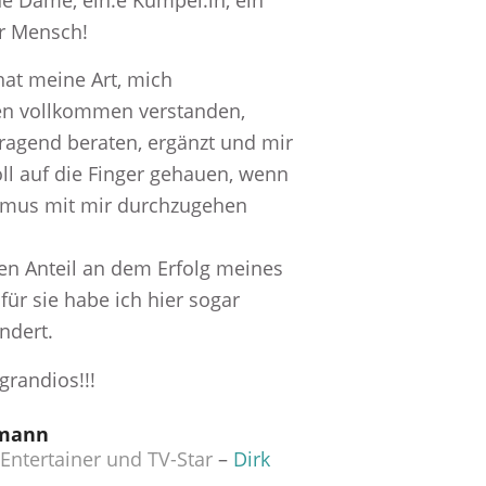
eine Dame, ein:e Kumpel:in, ein
er Mensch!
hat meine Art, mich
n vollkommen verstanden,
ragend beraten, ergänzt und mir
ll auf die Finger gehauen, wenn
smus mit mir durchzugehen
en Anteil an dem Erfolg meines
ür sie habe ich hier sogar
ndert.
grandios!!!
emann
 Entertainer und TV-Star
–
Dirk