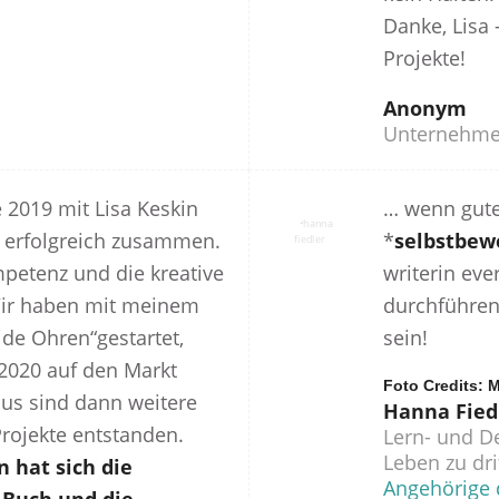
Danke, Lisa 
Projekte!
Anonym
Unternehme
e 2019 mit Lisa Keskin
… wenn gute
d erfolgreich zusammen.
*
selbstbew
mpetenz und die kreative
writerin ev
ir haben mit meinem
durchführen
ide Ohren“gestartet,
sein!
 2020 auf den Markt
Foto Credits:
us sind dann weitere
Hanna Fied
ojekte entstanden.
Lern- und D
Leben zu dri
 hat sich die
Angehörige 