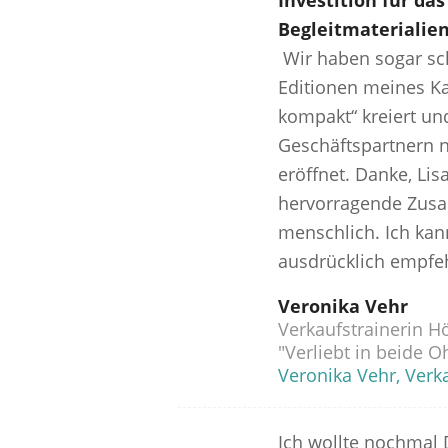
Investition für da
Begleitmaterialien
Wir haben sogar sch
Editionen meines K
kompakt“ kreiert un
Geschäftspartnern 
eröffnet. Danke, Lisa
hervorragende Zus
menschlich. Ich kan
ausdrücklich empfe
Veronika Vehr
Verkaufstrainerin Hö
"Verliebt in beide O
Veronika Vehr, Verka
Ich wollte nochmal