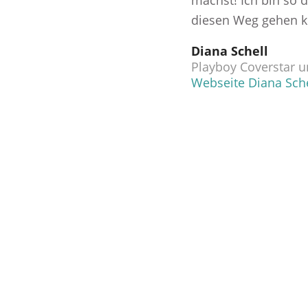
machst! Ich bin so d
diesen Weg gehen k
Diana Schell
Playboy Coverstar u
Webseite Diana Sche