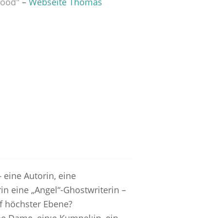
wood"
–
Webseite Thomas
– eine Autorin, eine
erin eine „Angel“-Ghostwriterin –
uf höchster Ebene?