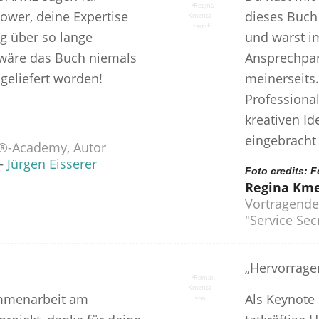
ower, deine Expertise
dieses Buc
g über so lange
und warst i
wäre das Buch niemals
Ansprechpart
bgeliefert worden!
meinerseits.
Professiona
kreativen Id
eingebracht 
®-Academy, Autor
–
Jürgen Eisserer
Foto credits: F
Regina Km
Vortragende 
"Service Sec
„Hervorrage
ammenarbeit am
Als Keynote