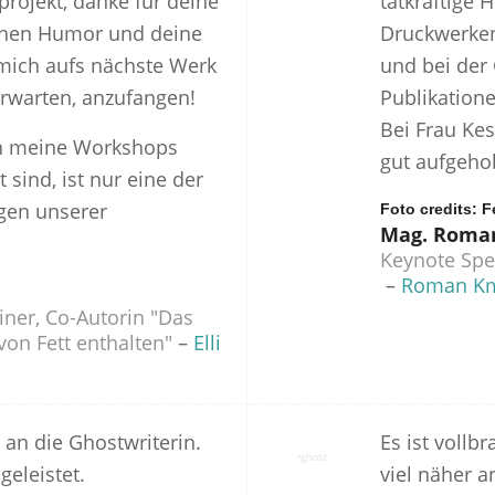
ojekt, danke für deine
tatkräftige H
einen Humor und deine
Druckwerke
u mich aufs nächste Werk
und bei der
rwarten, anzufangen!
Publikatione
Bei Frau Kes
h meine Workshops
gut aufgeho
sind, ist nur eine der
gen unserer
Foto credits: F
Mag. Roma
Keynote Spe
–
Roman Km
iner, Co-Autorin "Das
on Fett enthalten"
–
Elli
an die Ghostwriterin.
Es ist vollbr
geleistet.
viel näher a