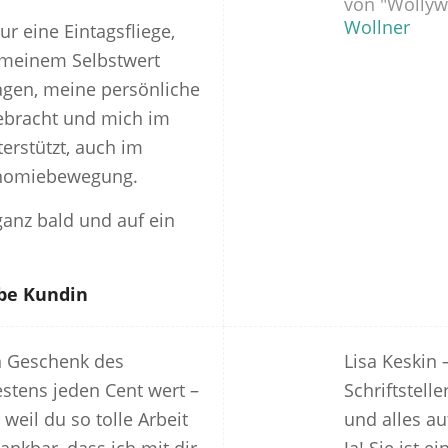
von "Wolly
Wollner
ur eine Eintagsfliege,
 meinem Selbstwert
agen, meine persönliche
ebracht und mich im
erstützt, auch im
nomiebewegung.
ganz bald und auf ein
ebe Kundin
in Geschenk des
Lisa Keskin 
tens jeden Cent wert –
Schriftstell
 weil du so tolle Arbeit
und alles a