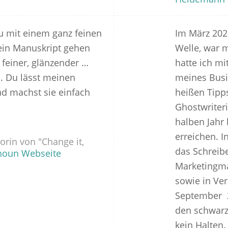
du mit einem ganz feinen
Im März 2020
in Manuskript gehen
Welle, war m
 feiner, glänzender …
hatte ich m
. Du lässt meinen
meines Busi
d machst sie einfach
heißen Tipp
Ghostwriter
halben Jahr 
erreichen. I
orin von "Change it,
das Schreibe
noun Webseite
Marketingma
sowie in Ver
September 2
den schwarze
kein Halten.