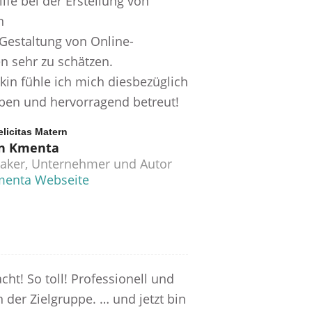
ilfe bei der Erstellung von
n
 Gestaltung von Online-
n sehr zu schätzen.
kin fühle ich mich diesbezüglich
ben und hervorragend betreut!
elicitas Matern
n Kmenta
aker, Unternehmer und Autor
enta Webseite
acht! So toll! Professionell und
n der Zielgruppe. … und jetzt bin