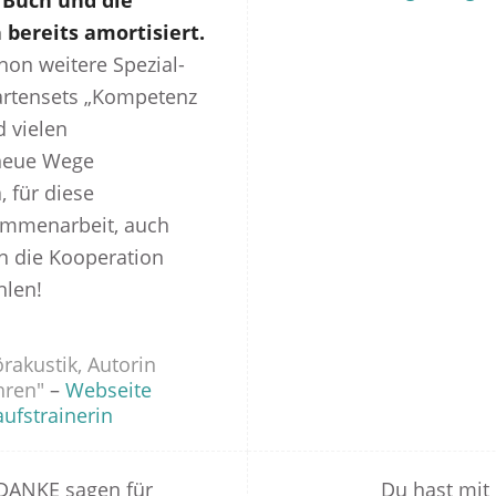
s Buch und die
 bereits amortisiert.
on weitere Spezial-
artensets „Kompetenz
d vielen
neue Wege
, für diese
ammenarbeit, auch
n die Kooperation
hlen!
rakustik, Autorin
hren"
–
Webseite
ufstrainerin
 DANKE sagen für
Du hast mit