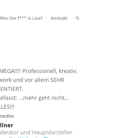
Who the f*** is Lisa?
Kontakt
MEGA!!!! Professionell, kreativ,
ork und vor allem SEHR
ENTIERT.
fasst: …mehr geht nicht…
LES!!!
rardini
llner
derator und Hauptdarsteller