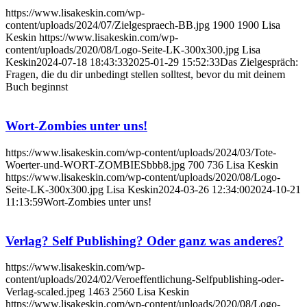
https://www.lisakeskin.com/wp-
content/uploads/2024/07/Zielgespraech-BB.jpg
1900
1900
Lisa
Keskin
https://www.lisakeskin.com/wp-
content/uploads/2020/08/Logo-Seite-LK-300x300.jpg
Lisa
Keskin
2024-07-18 18:43:33
2025-01-29 15:52:33
Das Zielgespräch:
Fragen, die du dir unbedingt stellen solltest, bevor du mit deinem
Buch beginnst
Wort-Zombies unter uns!
https://www.lisakeskin.com/wp-content/uploads/2024/03/Tote-
Woerter-und-WORT-ZOMBIESbbb8.jpg
700
736
Lisa Keskin
https://www.lisakeskin.com/wp-content/uploads/2020/08/Logo-
Seite-LK-300x300.jpg
Lisa Keskin
2024-03-26 12:34:00
2024-10-21
11:13:59
Wort-Zombies unter uns!
Verlag? Self Publishing? Oder ganz was anderes?
https://www.lisakeskin.com/wp-
content/uploads/2024/02/Veroeffentlichung-Selfpublishing-oder-
Verlag-scaled.jpeg
1463
2560
Lisa Keskin
https://www.lisakeskin.com/wp-content/uploads/2020/08/Logo-