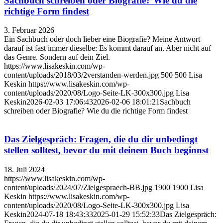
Sachbuch schreiben oder Biografie? Wie du die
richtige Form findest
3. Februar 2026
Ein Sachbuch oder doch lieber eine Biografie? Meine Antwort
darauf ist fast immer dieselbe: Es kommt darauf an. Aber nicht auf
das Genre. Sondern auf dein Ziel.
https://www.lisakeskin.com/wp-
content/uploads/2018/03/2verstanden-werden.jpg
500
500
Lisa
Keskin
https://www.lisakeskin.com/wp-
content/uploads/2020/08/Logo-Seite-LK-300x300.jpg
Lisa
Keskin
2026-02-03 17:06:43
2026-02-06 18:01:21
Sachbuch
schreiben oder Biografie? Wie du die richtige Form findest
Das Zielgespräch: Fragen, die du dir unbedingt
stellen solltest, bevor du mit deinem Buch beginnst
18. Juli 2024
https://www.lisakeskin.com/wp-
content/uploads/2024/07/Zielgespraech-BB.jpg
1900
1900
Lisa
Keskin
https://www.lisakeskin.com/wp-
content/uploads/2020/08/Logo-Seite-LK-300x300.jpg
Lisa
Keskin
2024-07-18 18:43:33
2025-01-29 15:52:33
Das Zielgespräch: