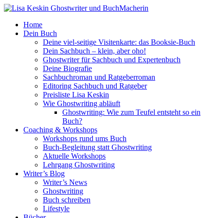
Home
Dein Buch
Deine viel-seitige Visitenkarte: das Booksie-Buch
Dein Sachbuch – klein, aber oho!
Ghostwriter für Sachbuch und Expertenbuch
Deine Biografie
Sachbuchroman und Ratgeberroman
Editoring Sachbuch und Ratgeber
Preisliste Lisa Keskin
Wie Ghostwriting abläuft
Ghostwriting: Wie zum Teufel entsteht so ein
Buch?
Coaching & Workshops
Workshops rund ums Buch
Buch-Begleitung statt Ghostwriting
Aktuelle Workshops
Lehrgang Ghostwriting
Writer’s Blog
Writer’s News
Ghostwriting
Buch schreiben
Lifestyle
Bücher