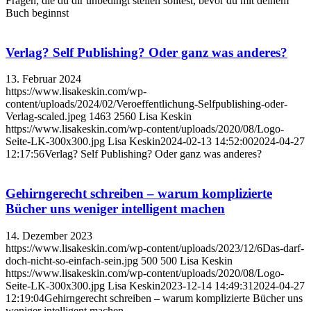
Fragen, die du dir unbedingt stellen solltest, bevor du mit deinem
Buch beginnst
Verlag? Self Publishing? Oder ganz was anderes?
13. Februar 2024
https://www.lisakeskin.com/wp-
content/uploads/2024/02/Veroeffentlichung-Selfpublishing-oder-
Verlag-scaled.jpeg
1463
2560
Lisa Keskin
https://www.lisakeskin.com/wp-content/uploads/2020/08/Logo-
Seite-LK-300x300.jpg
Lisa Keskin
2024-02-13 14:52:00
2024-04-27
12:17:56
Verlag? Self Publishing? Oder ganz was anderes?
Gehirngerecht schreiben – warum komplizierte
Bücher uns weniger intelligent machen
14. Dezember 2023
https://www.lisakeskin.com/wp-content/uploads/2023/12/6Das-darf-
doch-nicht-so-einfach-sein.jpg
500
500
Lisa Keskin
https://www.lisakeskin.com/wp-content/uploads/2020/08/Logo-
Seite-LK-300x300.jpg
Lisa Keskin
2023-12-14 14:49:31
2024-04-27
12:19:04
Gehirngerecht schreiben – warum komplizierte Bücher uns
weniger intelligent machen