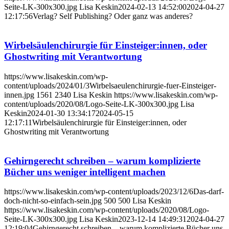
Seite-LK-300x300.jpg
Lisa Keskin
2024-02-13 14:52:00
2024-04-27
12:17:56
Verlag? Self Publishing? Oder ganz was anderes?
Wirbelsäulenchirurgie für Einsteiger:innen, oder
Ghostwriting mit Verantwortung
https://www.lisakeskin.com/wp-
content/uploads/2024/01/3Wirbelsaeulenchirurgie-fuer-Einsteiger-
innen.jpg
1561
2340
Lisa Keskin
https://www.lisakeskin.com/wp-
content/uploads/2020/08/Logo-Seite-LK-300x300.jpg
Lisa
Keskin
2024-01-30 13:34:17
2024-05-15
12:17:11
Wirbelsäulenchirurgie für Einsteiger:innen, oder
Ghostwriting mit Verantwortung
Gehirngerecht schreiben – warum komplizierte
Bücher uns weniger intelligent machen
https://www.lisakeskin.com/wp-content/uploads/2023/12/6Das-darf-
doch-nicht-so-einfach-sein.jpg
500
500
Lisa Keskin
https://www.lisakeskin.com/wp-content/uploads/2020/08/Logo-
Seite-LK-300x300.jpg
Lisa Keskin
2023-12-14 14:49:31
2024-04-27
12:19:04
Gehirngerecht schreiben – warum komplizierte Bücher uns