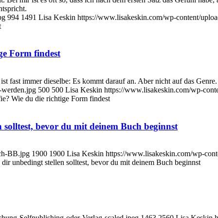
tspricht.
pg
994
1491
Lisa Keskin
https://www.lisakeskin.com/wp-content/upl
t
ge Form findest
st fast immer dieselbe: Es kommt darauf an. Aber nicht auf das Genre.
-werden.jpg
500
500
Lisa Keskin
https://www.lisakeskin.com/wp-con
e? Wie du die richtige Form findest
n solltest, bevor du mit deinem Buch beginnst
ech-BB.jpg
1900
1900
Lisa Keskin
https://www.lisakeskin.com/wp-con
 dir unbedingt stellen solltest, bevor du mit deinem Buch beginnst
chung-Selfpublishing-oder-Verlag-scaled.jpeg
1463
2560
Lisa Keskin
h