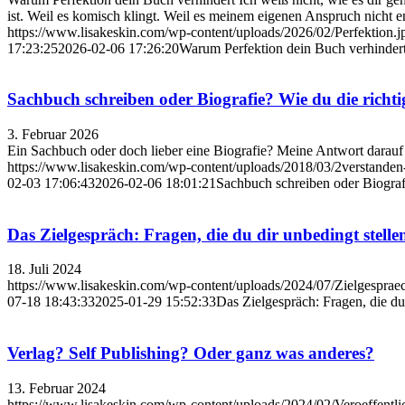
ist. Weil es komisch klingt. Weil es meinem eigenen Anspruch nicht en
https://www.lisakeskin.com/wp-content/uploads/2026/02/Perfektion.j
17:23:25
2026-02-06 17:26:20
Warum Perfektion dein Buch verhinder
Sachbuch schreiben oder Biografie? Wie du die richti
3. Februar 2026
Ein Sachbuch oder doch lieber eine Biografie? Meine Antwort darauf i
https://www.lisakeskin.com/wp-content/uploads/2018/03/2verstanden
02-03 17:06:43
2026-02-06 18:01:21
Sachbuch schreiben oder Biografi
Das Zielgespräch: Fragen, die du dir unbedingt stelle
18. Juli 2024
https://www.lisakeskin.com/wp-content/uploads/2024/07/Zielgespra
07-18 18:43:33
2025-01-29 15:52:33
Das Zielgespräch: Fragen, die du
Verlag? Self Publishing? Oder ganz was anderes?
13. Februar 2024
https://www.lisakeskin.com/wp-content/uploads/2024/02/Veroeffentli