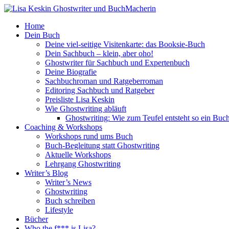
Home
Dein Buch
Deine viel-seitige Visitenkarte: das Booksie-Buch
Dein Sachbuch – klein, aber oho!
Ghostwriter für Sachbuch und Expertenbuch
Deine Biografie
Sachbuchroman und Ratgeberroman
Editoring Sachbuch und Ratgeber
Preisliste Lisa Keskin
Wie Ghostwriting abläuft
Ghostwriting: Wie zum Teufel entsteht so ein Buc
Coaching & Workshops
Workshops rund ums Buch
Buch-Begleitung statt Ghostwriting
Aktuelle Workshops
Lehrgang Ghostwriting
Writer’s Blog
Writer’s News
Ghostwriting
Buch schreiben
Lifestyle
Bücher
Who the f*** is Lisa?