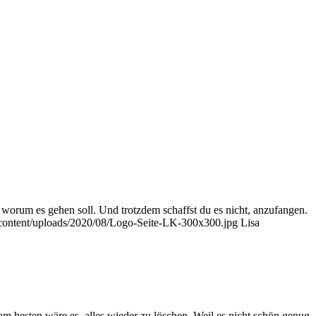
, worum es gehen soll. Und trotzdem schaffst du es nicht, anzufangen.
content/uploads/2020/08/Logo-Seite-LK-300x300.jpg
Lisa
 am besten wäre es, alles wieder zu löschen. Weil es nicht schön genug