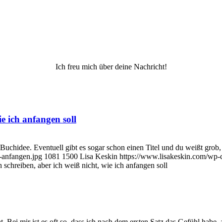
Ich freu mich über deine Nachricht!
e ich anfangen soll
 Buchidee. Eventuell gibt es sogar schon einen Titel und du weißt grob
-anfangen.jpg
1081
1500
Lisa Keskin
https://www.lisakeskin.com/wp-
 schreiben, aber ich weiß nicht, wie ich anfangen soll
. Bei mir ist es oft so, dass ich nach dem ersten Satz das Gefühl habe,