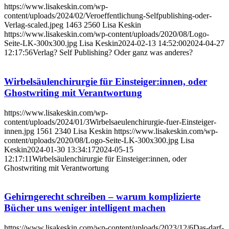
https://www.lisakeskin.com/wp-
content/uploads/2024/02/Veroeffentlichung-Selfpublishing-oder-
Verlag-scaled.jpeg
1463
2560
Lisa Keskin
https://www.lisakeskin.com/wp-content/uploads/2020/08/Logo-
Seite-LK-300x300.jpg
Lisa Keskin
2024-02-13 14:52:00
2024-04-27
12:17:56
Verlag? Self Publishing? Oder ganz was anderes?
Wirbelsäulenchirurgie für Einsteiger:innen, oder
Ghostwriting mit Verantwortung
https://www.lisakeskin.com/wp-
content/uploads/2024/01/3Wirbelsaeulenchirurgie-fuer-Einsteiger-
innen.jpg
1561
2340
Lisa Keskin
https://www.lisakeskin.com/wp-
content/uploads/2020/08/Logo-Seite-LK-300x300.jpg
Lisa
Keskin
2024-01-30 13:34:17
2024-05-15
12:17:11
Wirbelsäulenchirurgie für Einsteiger:innen, oder
Ghostwriting mit Verantwortung
Gehirngerecht schreiben – warum komplizierte
Bücher uns weniger intelligent machen
https://www.lisakeskin.com/wp-content/uploads/2023/12/6Das-darf-