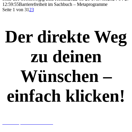
12:59:55
Barrierefreiheit im Sachbuch – Metaprogramme
Seite 1 von 3
1
2
3
Der direkte Weg
zu deinen
Wünschen –
einfach klicken!
Workshops rund ums Buch