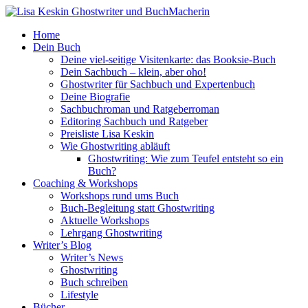
Home
Dein Buch
Deine viel-seitige Visitenkarte: das Booksie-Buch
Dein Sachbuch – klein, aber oho!
Ghostwriter für Sachbuch und Expertenbuch
Deine Biografie
Sachbuchroman und Ratgeberroman
Editoring Sachbuch und Ratgeber
Preisliste Lisa Keskin
Wie Ghostwriting abläuft
Ghostwriting: Wie zum Teufel entsteht so ein
Buch?
Coaching & Workshops
Workshops rund ums Buch
Buch-Begleitung statt Ghostwriting
Aktuelle Workshops
Lehrgang Ghostwriting
Writer’s Blog
Writer’s News
Ghostwriting
Buch schreiben
Lifestyle
Bücher