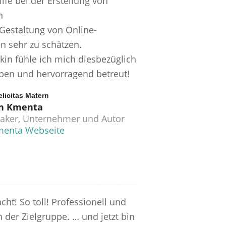
ilfe bei der Erstellung von
n
 Gestaltung von Online-
n sehr zu schätzen.
kin fühle ich mich diesbezüglich
ben und hervorragend betreut!
elicitas Matern
n Kmenta
aker, Unternehmer und Autor
enta Webseite
acht! So toll! Professionell und
n der Zielgruppe. … und jetzt bin