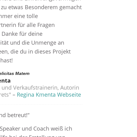
h zu etwas Besonderem gemacht
mmer eine tolle
nerin für alle Fragen
 Danke für deine
lität und die Unmenge an
een, die du in dieses Projekt
hast!
elicitas Matern
enta
und Verkaufstrainerin, Autorin
rets"
–
Regina Kmenta Webseite
nd betreut!“
 Speaker und Coach weiß ich