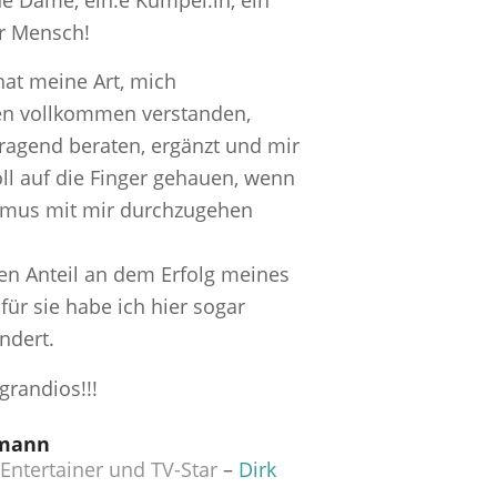
eine Dame, ein:e Kumpel:in, ein
er Mensch!
hat meine Art, mich
n vollkommen verstanden,
ragend beraten, ergänzt und mir
ll auf die Finger gehauen, wenn
smus mit mir durchzugehen
en Anteil an dem Erfolg meines
ür sie habe ich hier sogar
ndert.
grandios!!!
emann
 Entertainer und TV-Star
–
Dirk