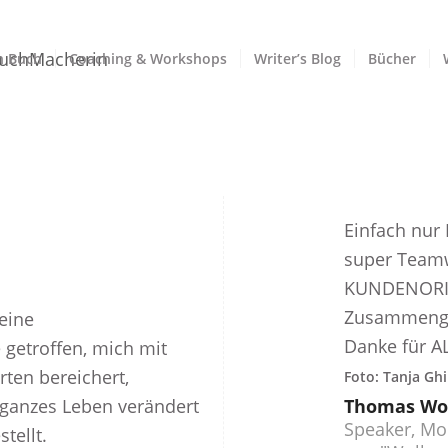
n Buch
Coaching & Workshops
Writer’s Blog
Bücher
Einfach nur 
super Teamw
KUNDENORI
Zusammenge
eine
Danke für AL
 getroffen, mich mit
ten bereichert,
Foto: Tanja Ghi
ganzes Leben verändert
Thomas Wo
Speaker, Mo
tellt.