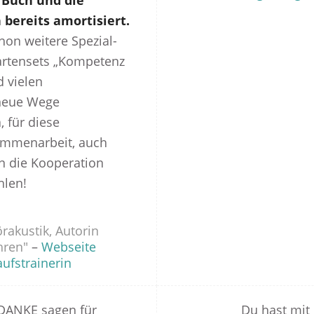
s Buch und die
 bereits amortisiert.
on weitere Spezial-
artensets „Kompetenz
d vielen
neue Wege
, für diese
ammenarbeit, auch
n die Kooperation
hlen!
rakustik, Autorin
hren"
–
Webseite
ufstrainerin
 DANKE sagen für
Du hast mit