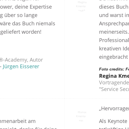
ower, deine Expertise
dieses Buc
g über so lange
und warst i
wäre das Buch niemals
Ansprechpart
bgeliefert worden!
meinerseits.
Professiona
kreativen Id
eingebracht 
®-Academy, Autor
–
Jürgen Eisserer
Foto credits: F
Regina Km
Vortragende 
"Service Sec
„Hervorrage
ammenarbeit am
Als Keynote