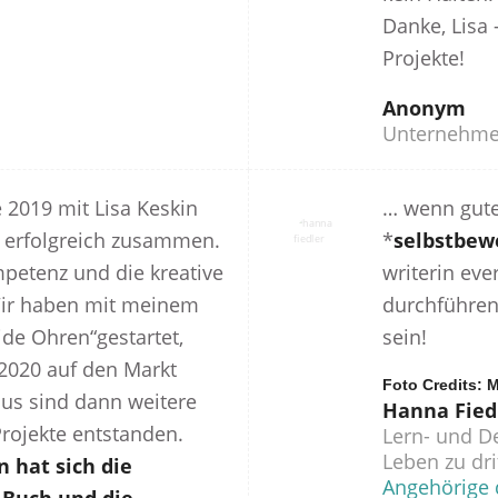
Danke, Lisa 
Projekte!
Anonym
Unternehme
e 2019 mit Lisa Keskin
… wenn gute
d erfolgreich zusammen.
*
selbstbew
mpetenz und die kreative
writerin ev
ir haben mit meinem
durchführen
ide Ohren“gestartet,
sein!
 2020 auf den Markt
Foto Credits:
us sind dann weitere
Hanna Fied
ojekte entstanden.
Lern- und D
Leben zu dri
 hat sich die
Angehörige 