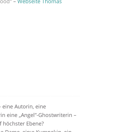
wood"
–
Webseite Thomas
– eine Autorin, eine
erin eine „Angel“-Ghostwriterin –
uf höchster Ebene?