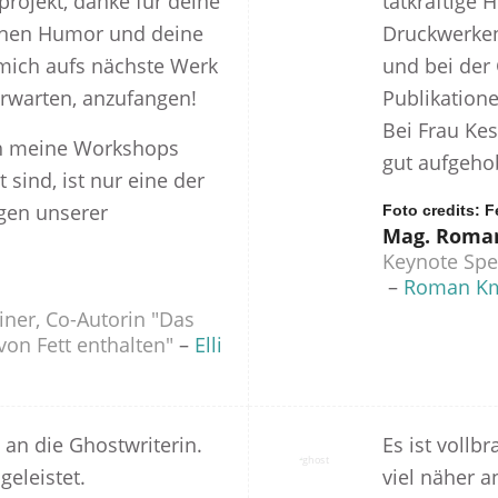
ojekt, danke für deine
tatkräftige H
einen Humor und deine
Druckwerke
u mich aufs nächste Werk
und bei der
rwarten, anzufangen!
Publikatione
Bei Frau Kes
h meine Workshops
gut aufgeho
sind, ist nur eine der
gen unserer
Foto credits: F
Mag. Roma
Keynote Spe
–
Roman Km
iner, Co-Autorin "Das
on Fett enthalten"
–
Elli
an die Ghostwriterin.
Es ist vollbr
geleistet.
viel näher a