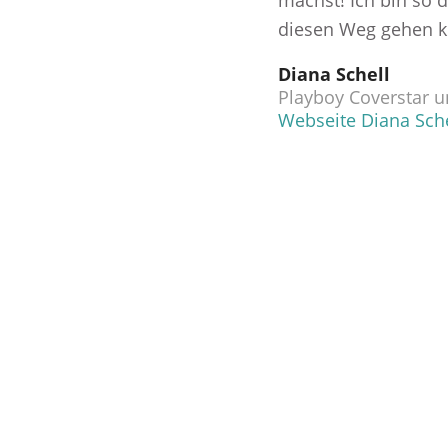
machst! Ich bin so d
diesen Weg gehen k
Diana Schell
Playboy Coverstar u
Webseite Diana Sche