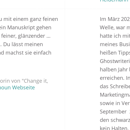
du mit einem ganz feinen
Im März 2020
in Manuskript gehen
Welle, war m
 feiner, glänzender …
hatte ich m
. Du lässt meinen
meines Busi
d machst sie einfach
heißen Tipp
Ghostwriter
halben Jahr 
erreichen. I
orin von "Change it,
das Schreibe
noun Webseite
Marketingma
sowie in Ver
September 2
den schwarze
kein Halten.