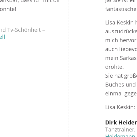
ankbar, dass ich mit dir
Ja! Sie ist 
onnte!
fantastisch
Lisa Keskin 
nd Tv-Schönheit
–
auszudrücke
ll
mich hervor
auch liebevo
mein Sarka
drohte.
Sie hat groß
Buches und f
einmal gege
Lisa Keskin: 
Dirk Heid
Tanztrainer,
Heidemann