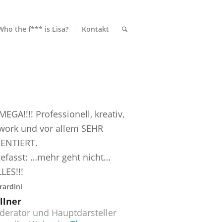
Who the f*** is Lisa?
Kontakt
MEGA!!!! Professionell, kreativ,
ork und vor allem SEHR
ENTIERT.
fasst: …mehr geht nicht…
LES!!!
rardini
llner
derator und Hauptdarsteller