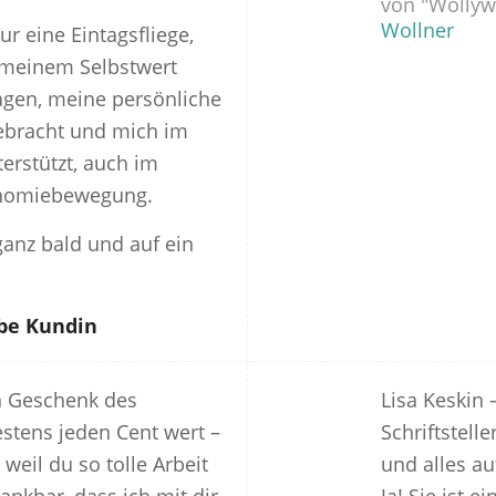
von "Wolly
Wollner
ur eine Eintagsfliege,
 meinem Selbstwert
agen, meine persönliche
ebracht und mich im
erstützt, auch im
nomiebewegung.
ganz bald und auf ein
ebe Kundin
in Geschenk des
Lisa Keskin 
tens jeden Cent wert –
Schriftstell
 weil du so tolle Arbeit
und alles a