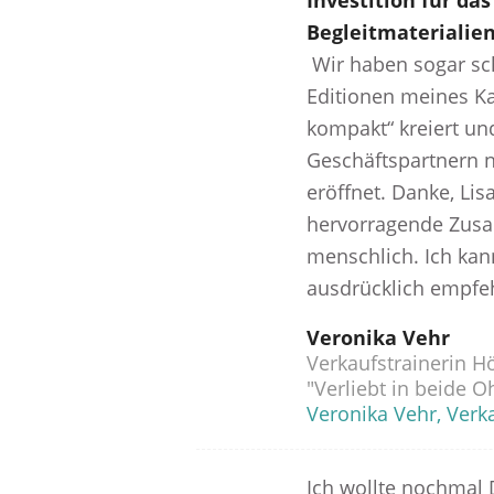
Investition für da
Begleitmaterialien
Wir haben sogar sch
Editionen meines K
kompakt“ kreiert un
Geschäftspartnern 
eröffnet. Danke, Lisa
hervorragende Zus
menschlich. Ich kan
ausdrücklich empfe
Veronika Vehr
Verkaufstrainerin Hö
"Verliebt in beide O
Veronika Vehr, Verka
Ich wollte nochmal