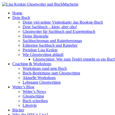
Home
Dein Buch
Deine viel-seitige Visitenkarte: das Booksie-Buch
Dein Sachbuch – klein, aber oho!
Ghostwriter für Sachbuch und Expertenbuch
Deine Biografie
Sachbuchroman und Ratgeberroman
Editoring Sachbuch und Ratgeber
Preisliste Lisa Keskin
Wie Ghostwriting abläuft
Ghostwriting: Wie zum Teufel entsteht so ein Buc
Coaching & Workshops
Workshops rund ums Buch
Buch-Begleitung statt Ghostwriting
Aktuelle Workshops
Lehrgang Ghostwriting
Writer’s Blog
Writer’s News
Ghostwriting
Buch schreiben
Lifestyle
Bücher
Who the f*** is Lisa?