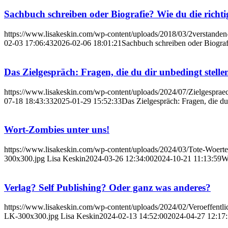
Sachbuch schreiben oder Biografie? Wie du die richti
https://www.lisakeskin.com/wp-content/uploads/2018/03/2verstanden
02-03 17:06:43
2026-02-06 18:01:21
Sachbuch schreiben oder Biografi
Das Zielgespräch: Fragen, die du dir unbedingt stelle
https://www.lisakeskin.com/wp-content/uploads/2024/07/Zielgespra
07-18 18:43:33
2025-01-29 15:52:33
Das Zielgespräch: Fragen, die du
Wort-Zombies unter uns!
https://www.lisakeskin.com/wp-content/uploads/2024/03/Tote-W
300x300.jpg
Lisa Keskin
2024-03-26 12:34:00
2024-10-21 11:13:59
W
Verlag? Self Publishing? Oder ganz was anderes?
https://www.lisakeskin.com/wp-content/uploads/2024/02/Veroeffentli
LK-300x300.jpg
Lisa Keskin
2024-02-13 14:52:00
2024-04-27 12:17