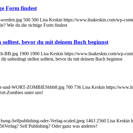
ge Form findest
-werden.jpg
500
500
Lisa Keskin
https://www.lisakeskin.com/wp-con
e? Wie du die richtige Form findest
n solltest, bevor du mit deinem Buch beginnst
ech-BB.jpg
1900
1900
Lisa Keskin
https://www.lisakeskin.com/wp-con
 dir unbedingt stellen solltest, bevor du mit deinem Buch beginnst
oerter-und-WORT-ZOMBIESbbb8.jpg
700
736
Lisa Keskin
https://www.l
ort-Zombies unter uns!
chung-Selfpublishing-oder-Verlag-scaled.jpeg
1463
2560
Lisa Keskin
h
:56
Verlag? Self Publishing? Oder ganz was anderes?