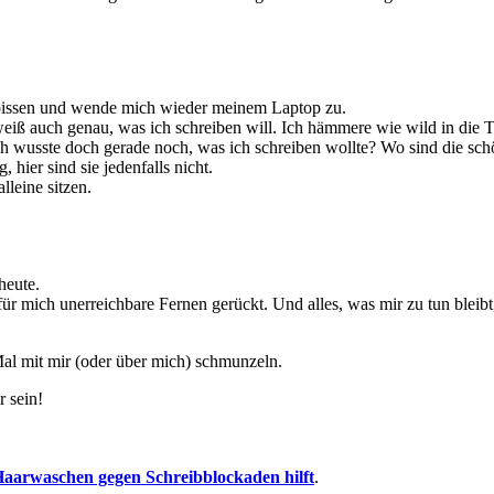
rbissen und wende mich wieder meinem Laptop zu.
weiß auch genau, was ich schreiben will. Ich hämmere wie wild in die Ta
Ich wusste doch gerade noch, was ich schreiben wollte? Wo sind die 
hier sind sie jedenfalls nicht.
lleine sitzen.
heute.
 für mich unerreichbare Fernen gerückt. Und alles, was mir zu tun bleibt
 Mal mit mir (oder über mich) schmunzeln.
 sein!
Haarwaschen gegen Schreibblockaden hilft
.