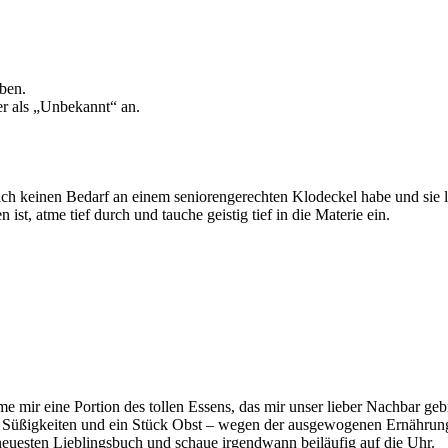
ben.
r als „Unbekannt“ an.
ich keinen Bedarf an einem seniorengerechten Klodeckel habe und sie l
ist, atme tief durch und tauche geistig tief in die Materie ein.
e mir eine Portion des tollen Essens, das mir unser lieber Nachbar gebr
ar Süßigkeiten und ein Stück Obst – wegen der ausgewogenen Ernährun
neuesten Lieblingsbuch und schaue irgendwann beiläufig auf die Uhr.