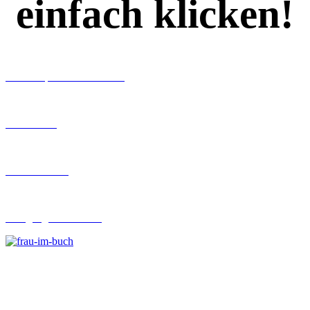
einfach klicken!
Workshops rund ums Buch
Ghostwriting
Buch-Coaching
Lehrgang Ghostwriting