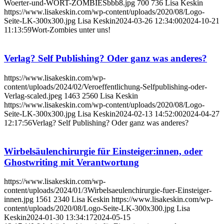
Woerter-und-WORT-ZOMBIESbbb8.jpg
700
736
Lisa Keskin
https://www.lisakeskin.com/wp-content/uploads/2020/08/Logo-
Seite-LK-300x300.jpg
Lisa Keskin
2024-03-26 12:34:00
2024-10-21
11:13:59
Wort-Zombies unter uns!
Verlag? Self Publishing? Oder ganz was anderes?
https://www.lisakeskin.com/wp-
content/uploads/2024/02/Veroeffentlichung-Selfpublishing-oder-
Verlag-scaled.jpeg
1463
2560
Lisa Keskin
https://www.lisakeskin.com/wp-content/uploads/2020/08/Logo-
Seite-LK-300x300.jpg
Lisa Keskin
2024-02-13 14:52:00
2024-04-27
12:17:56
Verlag? Self Publishing? Oder ganz was anderes?
Wirbelsäulenchirurgie für Einsteiger:innen, oder
Ghostwriting mit Verantwortung
https://www.lisakeskin.com/wp-
content/uploads/2024/01/3Wirbelsaeulenchirurgie-fuer-Einsteiger-
innen.jpg
1561
2340
Lisa Keskin
https://www.lisakeskin.com/wp-
content/uploads/2020/08/Logo-Seite-LK-300x300.jpg
Lisa
Keskin
2024-01-30 13:34:17
2024-05-15