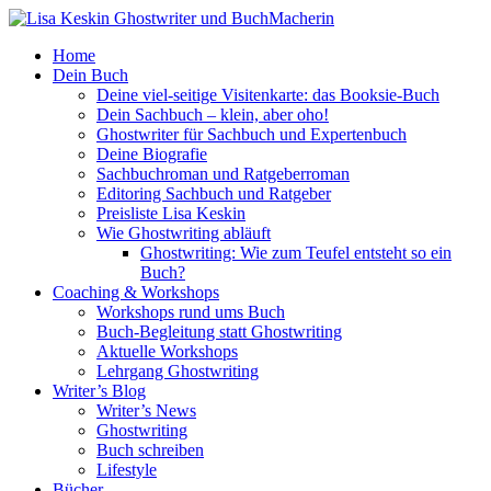
Home
Dein Buch
Deine viel-seitige Visitenkarte: das Booksie-Buch
Dein Sachbuch – klein, aber oho!
Ghostwriter für Sachbuch und Expertenbuch
Deine Biografie
Sachbuchroman und Ratgeberroman
Editoring Sachbuch und Ratgeber
Preisliste Lisa Keskin
Wie Ghostwriting abläuft
Ghostwriting: Wie zum Teufel entsteht so ein
Buch?
Coaching & Workshops
Workshops rund ums Buch
Buch-Begleitung statt Ghostwriting
Aktuelle Workshops
Lehrgang Ghostwriting
Writer’s Blog
Writer’s News
Ghostwriting
Buch schreiben
Lifestyle
Bücher