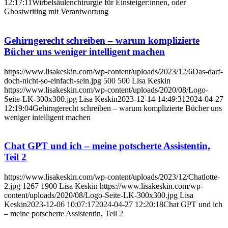
12:17:11
Wirbelsäulenchirurgie für Einsteiger:innen, oder
Ghostwriting mit Verantwortung
Gehirngerecht schreiben – warum komplizierte
Bücher uns weniger intelligent machen
https://www.lisakeskin.com/wp-content/uploads/2023/12/6Das-darf-
doch-nicht-so-einfach-sein.jpg
500
500
Lisa Keskin
https://www.lisakeskin.com/wp-content/uploads/2020/08/Logo-
Seite-LK-300x300.jpg
Lisa Keskin
2023-12-14 14:49:31
2024-04-27
12:19:04
Gehirngerecht schreiben – warum komplizierte Bücher uns
weniger intelligent machen
Chat GPT und ich – meine potscherte Assistentin,
Teil 2
https://www.lisakeskin.com/wp-content/uploads/2023/12/Chatlotte-
2.jpg
1267
1900
Lisa Keskin
https://www.lisakeskin.com/wp-
content/uploads/2020/08/Logo-Seite-LK-300x300.jpg
Lisa
Keskin
2023-12-06 10:07:17
2024-04-27 12:20:18
Chat GPT und ich
– meine potscherte Assistentin, Teil 2