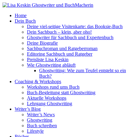
Home
Dein Buch
Deine viel-seitige Visitenkarte: das Booksie-Buch
Dein Sachbuch – klein, aber oho!
Ghostwriter für Sachbuch und Expertenbuch
Deine Biografie
Sachbuchroman und Ratgeberroman
Editoring Sachbuch und Ratgeber
Preisliste Lisa Keskin
Wie Ghostwriting abläuft
Ghostwriting: Wie zum Teufel entsteht so ein
Buch?
Coaching & Workshops
Workshops rund ums Buch
Buch-Begleitung statt Ghostwriting
Aktuelle Workshops
Lehrgang Ghostwriting
Writer’s Blog
Writer’s News
Ghostwriting
Buch schreiben
Lifestyle
Bücher