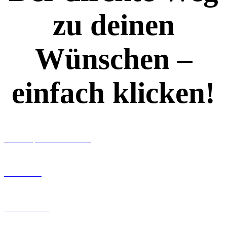
zu deinen
Wünschen –
einfach klicken!
Workshops rund ums Buch
Ghostwriting
Buch-Coaching