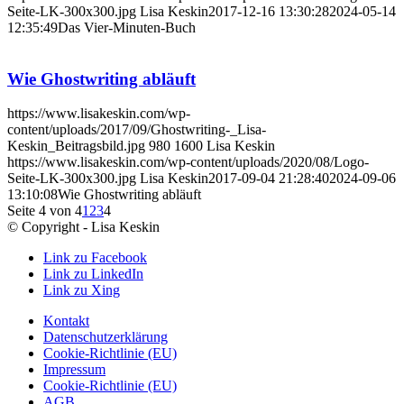
Seite-LK-300x300.jpg
Lisa Keskin
2017-12-16 13:30:28
2024-05-14
12:35:49
Das Vier-Minuten-Buch
Wie Ghostwriting abläuft
https://www.lisakeskin.com/wp-
content/uploads/2017/09/Ghostwriting-_Lisa-
Keskin_Beitragsbild.jpg
980
1600
Lisa Keskin
https://www.lisakeskin.com/wp-content/uploads/2020/08/Logo-
Seite-LK-300x300.jpg
Lisa Keskin
2017-09-04 21:28:40
2024-09-06
13:10:08
Wie Ghostwriting abläuft
Seite 4 von 4
1
2
3
4
© Copyright - Lisa Keskin
Link zu Facebook
Link zu LinkedIn
Link zu Xing
Kontakt
Datenschutzerklärung
Cookie-Richtlinie (EU)
Impressum
Cookie-Richtlinie (EU)
AGB