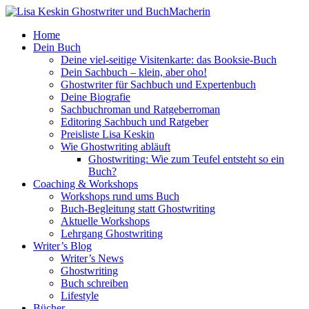
Home
Dein Buch
Deine viel-seitige Visitenkarte: das Booksie-Buch
Dein Sachbuch – klein, aber oho!
Ghostwriter für Sachbuch und Expertenbuch
Deine Biografie
Sachbuchroman und Ratgeberroman
Editoring Sachbuch und Ratgeber
Preisliste Lisa Keskin
Wie Ghostwriting abläuft
Ghostwriting: Wie zum Teufel entsteht so ein
Buch?
Coaching & Workshops
Workshops rund ums Buch
Buch-Begleitung statt Ghostwriting
Aktuelle Workshops
Lehrgang Ghostwriting
Writer’s Blog
Writer’s News
Ghostwriting
Buch schreiben
Lifestyle
Bücher