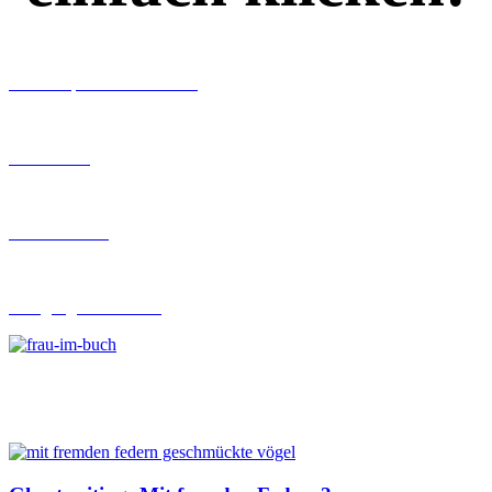
Workshops rund ums Buch
Ghostwriting
Buch-Coaching
Lehrgang Ghostwriting