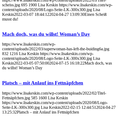
https://www.lisakeskin.com/wp-content/uploads/2022/03/Titel-
scheiss.jpg
695
1900
Lisa Keskin
https://www.lisakeskin.com/wp-
content/uploads/2020/08/Logo-Seite-LK-300x300.jpg
Lisa
Keskin
2022-03-07 18:44:12
2024-04-27 13:09:30
Einen Scheiß
musst du!
Mach doch, was du willst! Woman’s Day
https://www.lisakeskin.com/wp-
content/uploads/2022/03/superwoman-has-left-the-buiding6a.jpg
832
1216
Lisa Keskin
https://www.lisakeskin.com/wp-
content/uploads/2020/08/Logo-Seite-LK-300x300.jpg
Lisa
Keskin
2022-03-05 07:50:00
2024-07-15 16:18:22
Mach doch, was
du willst! Woman’s Day
Platsch – mit Anlauf ins Fettnäpfchen
https://www.lisakeskin.com/wp-content/uploads/2022/02/Titel-
Fettnäpfchen.jpg
585
1600
Lisa Keskin
https://www.lisakeskin.com/wp-content/uploads/2020/08/Logo-
Seite-LK-300x300.jpg
Lisa Keskin
2022-02-15 12:44:51
2024-04-27
13:25:32
Platsch – mit Anlauf ins Fettnäpfchen