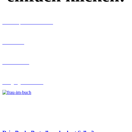
Workshops rund ums Buch
Ghostwriting
Buch-Coaching
Lehrgang Ghostwriting