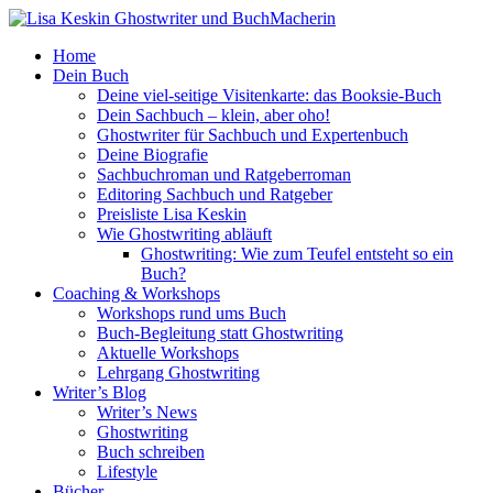
Home
Dein Buch
Deine viel-seitige Visitenkarte: das Booksie-Buch
Dein Sachbuch – klein, aber oho!
Ghostwriter für Sachbuch und Expertenbuch
Deine Biografie
Sachbuchroman und Ratgeberroman
Editoring Sachbuch und Ratgeber
Preisliste Lisa Keskin
Wie Ghostwriting abläuft
Ghostwriting: Wie zum Teufel entsteht so ein
Buch?
Coaching & Workshops
Workshops rund ums Buch
Buch-Begleitung statt Ghostwriting
Aktuelle Workshops
Lehrgang Ghostwriting
Writer’s Blog
Writer’s News
Ghostwriting
Buch schreiben
Lifestyle
Bücher