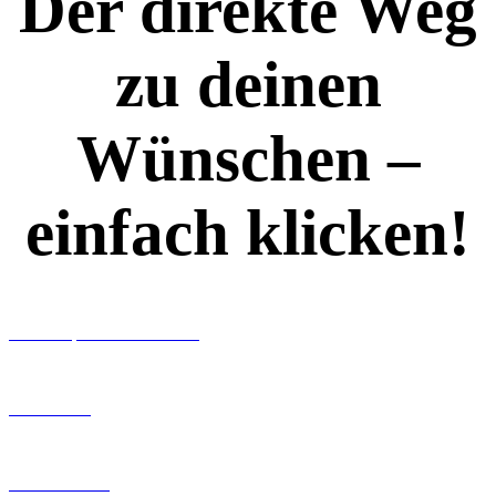
Der direkte Weg
zu deinen
Wünschen –
einfach klicken!
Workshops rund ums Buch
Ghostwriting
Buch-Coaching