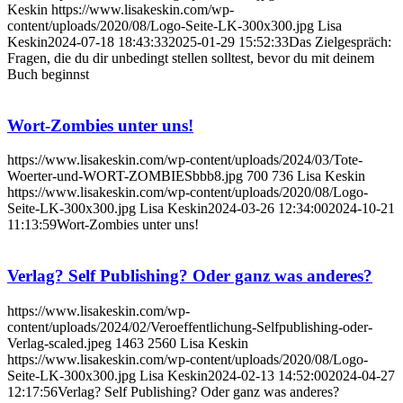
Keskin
https://www.lisakeskin.com/wp-
content/uploads/2020/08/Logo-Seite-LK-300x300.jpg
Lisa
Keskin
2024-07-18 18:43:33
2025-01-29 15:52:33
Das Zielgespräch:
Fragen, die du dir unbedingt stellen solltest, bevor du mit deinem
Buch beginnst
Wort-Zombies unter uns!
https://www.lisakeskin.com/wp-content/uploads/2024/03/Tote-
Woerter-und-WORT-ZOMBIESbbb8.jpg
700
736
Lisa Keskin
https://www.lisakeskin.com/wp-content/uploads/2020/08/Logo-
Seite-LK-300x300.jpg
Lisa Keskin
2024-03-26 12:34:00
2024-10-21
11:13:59
Wort-Zombies unter uns!
Verlag? Self Publishing? Oder ganz was anderes?
https://www.lisakeskin.com/wp-
content/uploads/2024/02/Veroeffentlichung-Selfpublishing-oder-
Verlag-scaled.jpeg
1463
2560
Lisa Keskin
https://www.lisakeskin.com/wp-content/uploads/2020/08/Logo-
Seite-LK-300x300.jpg
Lisa Keskin
2024-02-13 14:52:00
2024-04-27
12:17:56
Verlag? Self Publishing? Oder ganz was anderes?