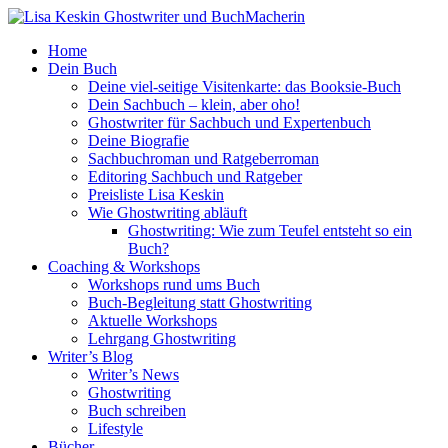
Home
Dein Buch
Deine viel-seitige Visitenkarte: das Booksie-Buch
Dein Sachbuch – klein, aber oho!
Ghostwriter für Sachbuch und Expertenbuch
Deine Biografie
Sachbuchroman und Ratgeberroman
Editoring Sachbuch und Ratgeber
Preisliste Lisa Keskin
Wie Ghostwriting abläuft
Ghostwriting: Wie zum Teufel entsteht so ein
Buch?
Coaching & Workshops
Workshops rund ums Buch
Buch-Begleitung statt Ghostwriting
Aktuelle Workshops
Lehrgang Ghostwriting
Writer’s Blog
Writer’s News
Ghostwriting
Buch schreiben
Lifestyle
Bücher