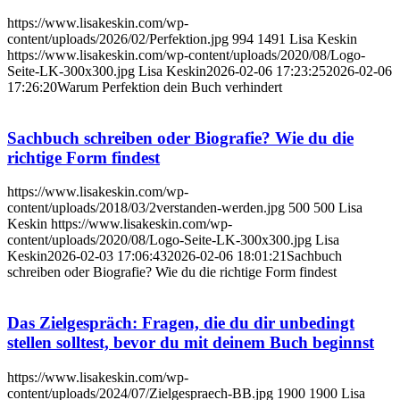
https://www.lisakeskin.com/wp-
content/uploads/2026/02/Perfektion.jpg
994
1491
Lisa Keskin
https://www.lisakeskin.com/wp-content/uploads/2020/08/Logo-
Seite-LK-300x300.jpg
Lisa Keskin
2026-02-06 17:23:25
2026-02-06
17:26:20
Warum Perfektion dein Buch verhindert
Sachbuch schreiben oder Biografie? Wie du die
richtige Form findest
https://www.lisakeskin.com/wp-
content/uploads/2018/03/2verstanden-werden.jpg
500
500
Lisa
Keskin
https://www.lisakeskin.com/wp-
content/uploads/2020/08/Logo-Seite-LK-300x300.jpg
Lisa
Keskin
2026-02-03 17:06:43
2026-02-06 18:01:21
Sachbuch
schreiben oder Biografie? Wie du die richtige Form findest
Das Zielgespräch: Fragen, die du dir unbedingt
stellen solltest, bevor du mit deinem Buch beginnst
https://www.lisakeskin.com/wp-
content/uploads/2024/07/Zielgespraech-BB.jpg
1900
1900
Lisa