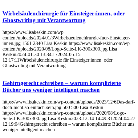
Wirbelsäulenchirurgie für Einsteiger:innen, oder
Ghostwriting mit Verantwortung
https://www.lisakeskin.com/wp-
content/uploads/2024/01/3Wirbelsaeulenchirurgie-fuer-Einsteiger-
innen.jpg
1561
2340
Lisa Keskin
https://www.lisakeskin.com/wp-
content/uploads/2020/08/Logo-Seite-LK-300x300.jpg
Lisa
Keskin
2024-01-30 13:34:17
2024-05-15
12:17:11
Wirbelsäulenchirurgie für Einsteiger:innen, oder
Ghostwriting mit Verantwortung
Gehirngerecht schreiben – warum komplizierte
Bücher uns weniger intelligent machen
https://www.lisakeskin.com/wp-content/uploads/2023/12/6Das-darf-
doch-nicht-so-einfach-sein.jpg
500
500
Lisa Keskin
https://www.lisakeskin.com/wp-content/uploads/2020/08/Logo-
Seite-LK-300x300.jpg
Lisa Keskin
2023-12-14 14:49:31
2024-04-27
12:19:04
Gehirngerecht schreiben – warum komplizierte Bücher uns
weniger intelligent machen