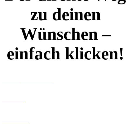
zu deinen
Wünschen –
einfach klicken!
Workshops rund ums Buch
Ghostwriting
Buch-Coaching