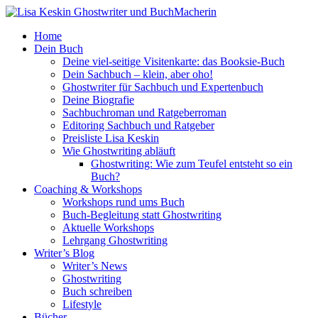
Home
Dein Buch
Deine viel-seitige Visitenkarte: das Booksie-Buch
Dein Sachbuch – klein, aber oho!
Ghostwriter für Sachbuch und Expertenbuch
Deine Biografie
Sachbuchroman und Ratgeberroman
Editoring Sachbuch und Ratgeber
Preisliste Lisa Keskin
Wie Ghostwriting abläuft
Ghostwriting: Wie zum Teufel entsteht so ein
Buch?
Coaching & Workshops
Workshops rund ums Buch
Buch-Begleitung statt Ghostwriting
Aktuelle Workshops
Lehrgang Ghostwriting
Writer’s Blog
Writer’s News
Ghostwriting
Buch schreiben
Lifestyle
Bücher