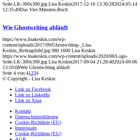
Seite-LK-300x300.jpg
Lisa Keskin
2017-12-16 13:30:28
2024-05-14
12:35:49
Das Vier-Minuten-Buch
Wie Ghostwriting abläuft
https://www.lisakeskin.com/wp-
content/uploads/2017/09/Ghostwriting-_Lisa-
Keskin_Beitragsbild.jpg
980
1600
Lisa Keskin
https://www.lisakeskin.com/wp-content/uploads/2020/08/Logo-
Seite-LK-300x300.jpg
Lisa Keskin
2017-09-04 21:28:40
2024-09-06
13:10:08
Wie Ghostwriting abläuft
Seite 4 von 4
1
2
3
4
© Copyright - Lisa Keskin
Link zu Facebook
Link zu LinkedIn
Link zu Xing
Kontakt
Datenschutzerklärung
Cookie-Richtlinie (EU)
Impressum
Cookie-Richtlinie (EU)
AGB