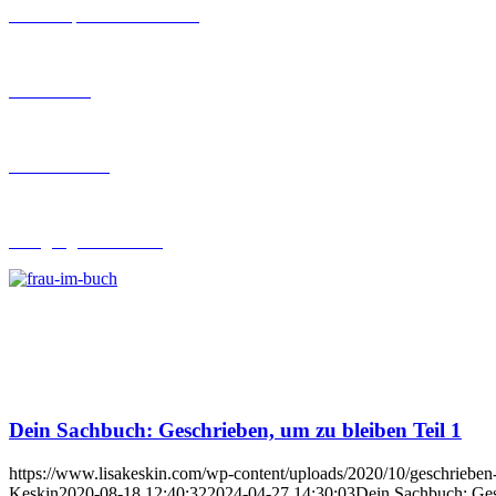
Workshops rund ums Buch
Ghostwriting
Buch-Coaching
Lehrgang Ghostwriting
Dein Sachbuch: Geschrieben, um zu bleiben Teil 1
https://www.lisakeskin.com/wp-content/uploads/2020/10/geschrieben
Keskin
2020-08-18 12:40:32
2024-04-27 14:30:03
Dein Sachbuch: Ges