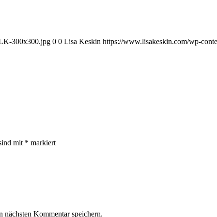
e-LK-300x300.jpg
0
0
Lisa Keskin
https://www.lisakeskin.com/wp-cont
sind mit
*
markiert
n nächsten Kommentar speichern.