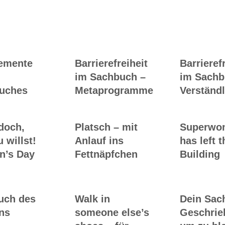
Ghostwriting
Buch-Coaching
lemente
Barrierefreiheit
Barrieref
im Sachbuch –
im Sachb
uches
Metaprogramme
Verständl
doch,
Platsch – mit
Superwo
 willst!
Anlauf ins
has left t
’s Day
Fettnäpfchen
Building
luch des
Walk in
Dein Sac
ns
someone else’s
Geschrie