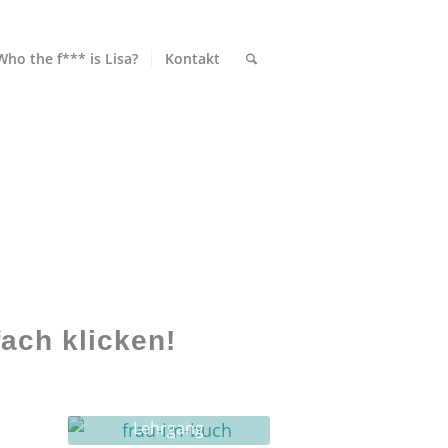
Who the f*** is Lisa?
Kontakt
ach klicken!
Lehrgang