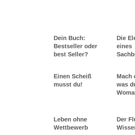
Workshops rund
ums Buch
Dein Buch:
Die E
Bestseller oder
eines
best Seller?
Sachb
Einen Scheiß
Mach 
musst du!
was du
Woman
Leben ohne
Der F
Wettbewerb
Wisse