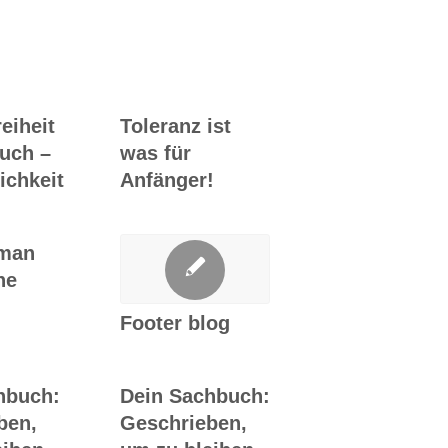
Ghostwriting
reiheit
Toleranz ist
uch –
was für
ichkeit
Anfänger!
man
he
Footer blog
hbuch:
Dein Sachbuch:
ben,
Geschrieben,