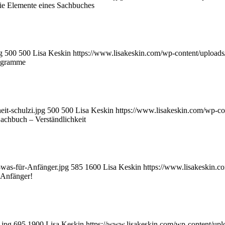
ie Elemente eines Sachbuches
g
500
500
Lisa Keskin
https://www.lisakeskin.com/wp-content/upload
rogramme
it-schulzi.jpg
500
500
Lisa Keskin
https://www.lisakeskin.com/wp-c
Sachbuch – Verständlichkeit
was-für-Anfänger.jpg
585
1600
Lisa Keskin
https://www.lisakeskin.
r Anfänger!
.jpg
695
1900
Lisa Keskin
https://www.lisakeskin.com/wp-content/up