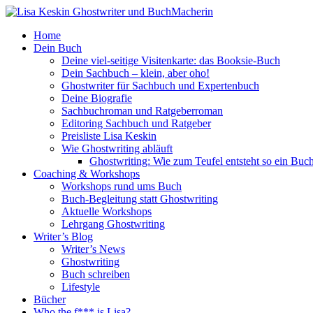
Home
Dein Buch
Deine viel-seitige Visitenkarte: das Booksie-Buch
Dein Sachbuch – klein, aber oho!
Ghostwriter für Sachbuch und Expertenbuch
Deine Biografie
Sachbuchroman und Ratgeberroman
Editoring Sachbuch und Ratgeber
Preisliste Lisa Keskin
Wie Ghostwriting abläuft
Ghostwriting: Wie zum Teufel entsteht so ein Buc
Coaching & Workshops
Workshops rund ums Buch
Buch-Begleitung statt Ghostwriting
Aktuelle Workshops
Lehrgang Ghostwriting
Writer’s Blog
Writer’s News
Ghostwriting
Buch schreiben
Lifestyle
Bücher
Who the f*** is Lisa?