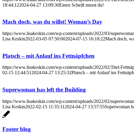
18:44:12
2024-04-27 13:09:30
Einen Scheiß musst du!
Mach doch, was du willst! Woman’s Day
https://www.lisakeskin.com/wp-content/uploads/2022/03/superwoman-
Lisa Keskin
2022-03-05 07:50:00
2024-07-15 16:18:22
Mach doch, wa
Platsch – mit Anlauf ins Fettnäpfchen
https://www.lisakeskin.com/wp-content/uploads/2022/02/Titel-Fettnä
02-15 12:44:51
2024-04-27 13:25:32
Platsch – mit Anlauf ins Fettnäp
Superwoman has left the Building
https://www.lisakeskin.com/wp-content/uploads/2022/02/superwoman-
Lisa Keskin
2022-02-15 11:35:11
2024-04-27 13:57:55
Superwoman has
Footer blog