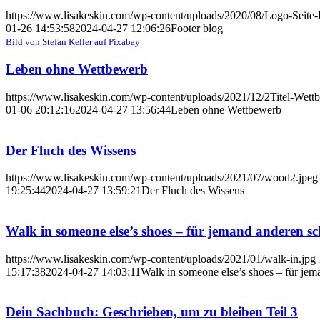
https://www.lisakeskin.com/wp-content/uploads/2020/08/Logo-Seit
01-26 14:53:58
2024-04-27 12:06:26
Footer blog
Bild von Stefan Keller auf Pixabay
Leben ohne Wettbewerb
https://www.lisakeskin.com/wp-content/uploads/2021/12/2Titel-Wett
01-06 20:12:16
2024-04-27 13:56:44
Leben ohne Wettbewerb
Der Fluch des Wissens
https://www.lisakeskin.com/wp-content/uploads/2021/07/wood2.jpeg
19:25:44
2024-04-27 13:59:21
Der Fluch des Wissens
Walk in someone else’s shoes – für jemand anderen sc
https://www.lisakeskin.com/wp-content/uploads/2021/01/walk-in.jpg
15:17:38
2024-04-27 14:03:11
Walk in someone else’s shoes – für jem
Dein Sachbuch: Geschrieben, um zu bleiben Teil 3