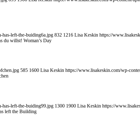
has-left-the-buiding6a.jpg
832
1216
Lisa Keskin
https://www.lisake
s du willst! Woman’s Day
pfchen.jpg
585
1600
Lisa Keskin
https://www.lisakeskin.com/wp-cont
fchen
has-left-the-buiding99.jpg
1300
1900
Lisa Keskin
https://www.lisak
 left the Building