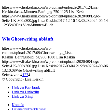
https://www.lisakeskin.com/wp-content/uploads/2017/12/Lisa-
Keskin-das-4-Minuten-Buch.jpg
750
1125
Lisa Keskin
https://www.lisakeskin.com/wp-content/uploads/2020/08/Logo-
Seite-LK-300x300.jpg
Lisa Keskin
2017-12-16 13:30:28
2024-05-14
12:35:49
Das Vier-Minuten-Buch
Wie Ghostwriting abläuft
https://www.lisakeskin.com/wp-
content/uploads/2017/09/Ghostwriting-_Lisa-
Keskin_Beitragsbild.jpg
980
1600
Lisa Keskin
https://www.lisakeskin.com/wp-content/uploads/2020/08/Logo-
Seite-LK-300x300.jpg
Lisa Keskin
2017-09-04 21:28:40
2024-09-06
13:10:08
Wie Ghostwriting abläuft
Seite 4 von 4
1
2
3
4
© Copyright - Lisa Keskin
Link zu Facebook
Link zu LinkedIn
Link zu Xing
Kontakt
Datenschutzerklärung