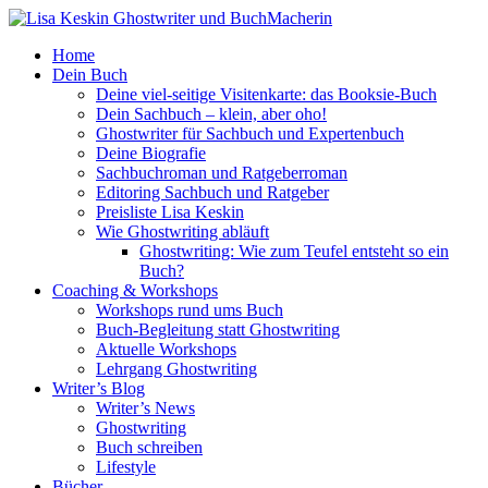
Home
Dein Buch
Deine viel-seitige Visitenkarte: das Booksie-Buch
Dein Sachbuch – klein, aber oho!
Ghostwriter für Sachbuch und Expertenbuch
Deine Biografie
Sachbuchroman und Ratgeberroman
Editoring Sachbuch und Ratgeber
Preisliste Lisa Keskin
Wie Ghostwriting abläuft
Ghostwriting: Wie zum Teufel entsteht so ein
Buch?
Coaching & Workshops
Workshops rund ums Buch
Buch-Begleitung statt Ghostwriting
Aktuelle Workshops
Lehrgang Ghostwriting
Writer’s Blog
Writer’s News
Ghostwriting
Buch schreiben
Lifestyle
Bücher