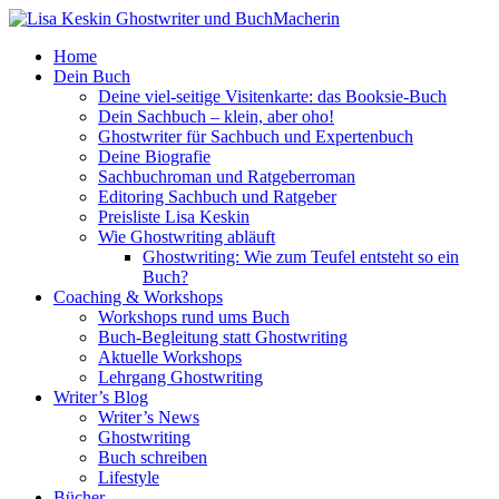
Home
Dein Buch
Deine viel-seitige Visitenkarte: das Booksie-Buch
Dein Sachbuch – klein, aber oho!
Ghostwriter für Sachbuch und Expertenbuch
Deine Biografie
Sachbuchroman und Ratgeberroman
Editoring Sachbuch und Ratgeber
Preisliste Lisa Keskin
Wie Ghostwriting abläuft
Ghostwriting: Wie zum Teufel entsteht so ein
Buch?
Coaching & Workshops
Workshops rund ums Buch
Buch-Begleitung statt Ghostwriting
Aktuelle Workshops
Lehrgang Ghostwriting
Writer’s Blog
Writer’s News
Ghostwriting
Buch schreiben
Lifestyle
Bücher