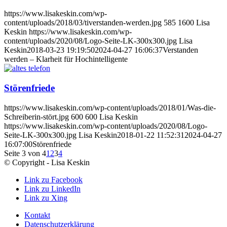
https://www.lisakeskin.com/wp-
content/uploads/2018/03/tiverstanden-werden.jpg
585
1600
Lisa
Keskin
https://www.lisakeskin.com/wp-
content/uploads/2020/08/Logo-Seite-LK-300x300.jpg
Lisa
Keskin
2018-03-23 19:19:50
2024-04-27 16:06:37
Verstanden
werden – Klarheit für Hochintelligente
Störenfriede
https://www.lisakeskin.com/wp-content/uploads/2018/01/Was-die-
Schreiberin-stört.jpg
600
600
Lisa Keskin
https://www.lisakeskin.com/wp-content/uploads/2020/08/Logo-
Seite-LK-300x300.jpg
Lisa Keskin
2018-01-22 11:52:31
2024-04-27
16:07:00
Störenfriede
Seite 3 von 4
1
2
3
4
© Copyright - Lisa Keskin
Link zu Facebook
Link zu LinkedIn
Link zu Xing
Kontakt
Datenschutzerklärung