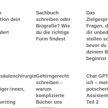
m
Sachbuch
Das
tion dein
schreiben oder
Zielgesp
Biografie? Wie
Fragen, d
dert
du die richtige
dir unbed
Form findest
stellen so
bevor du
deinem 
beginnst
säulenchirurgie
Gehirngerecht
Chat GPT
schreiben –
ich – me
iger:innen,
warum
potscher
komplizierte
Assistent
writing
Bücher uns
Teil 2