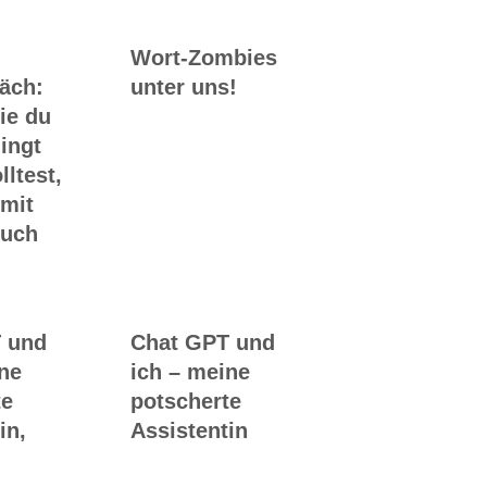
Wort-Zombies
räch:
unter uns!
ie du
ingt
lltest,
 mit
Buch
 und
Chat GPT und
ine
ich – meine
te
potscherte
in,
Assistentin