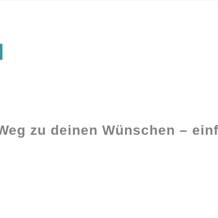
 Weg zu deinen Wünschen – einf
Ghostwriting
Buch-Coaching