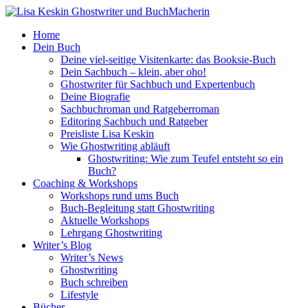
Home
Dein Buch
Deine viel-seitige Visitenkarte: das Booksie-Buch
Dein Sachbuch – klein, aber oho!
Ghostwriter für Sachbuch und Expertenbuch
Deine Biografie
Sachbuchroman und Ratgeberroman
Editoring Sachbuch und Ratgeber
Preisliste Lisa Keskin
Wie Ghostwriting abläuft
Ghostwriting: Wie zum Teufel entsteht so ein
Buch?
Coaching & Workshops
Workshops rund ums Buch
Buch-Begleitung statt Ghostwriting
Aktuelle Workshops
Lehrgang Ghostwriting
Writer’s Blog
Writer’s News
Ghostwriting
Buch schreiben
Lifestyle
Bücher