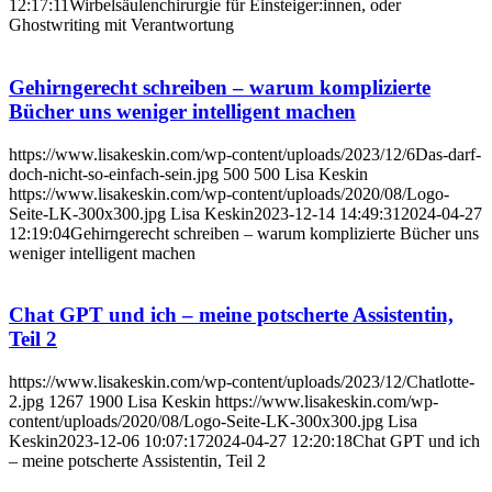
12:17:11
Wirbelsäulenchirurgie für Einsteiger:innen, oder
Ghostwriting mit Verantwortung
Gehirngerecht schreiben – warum komplizierte
Bücher uns weniger intelligent machen
https://www.lisakeskin.com/wp-content/uploads/2023/12/6Das-darf-
doch-nicht-so-einfach-sein.jpg
500
500
Lisa Keskin
https://www.lisakeskin.com/wp-content/uploads/2020/08/Logo-
Seite-LK-300x300.jpg
Lisa Keskin
2023-12-14 14:49:31
2024-04-27
12:19:04
Gehirngerecht schreiben – warum komplizierte Bücher uns
weniger intelligent machen
Chat GPT und ich – meine potscherte Assistentin,
Teil 2
https://www.lisakeskin.com/wp-content/uploads/2023/12/Chatlotte-
2.jpg
1267
1900
Lisa Keskin
https://www.lisakeskin.com/wp-
content/uploads/2020/08/Logo-Seite-LK-300x300.jpg
Lisa
Keskin
2023-12-06 10:07:17
2024-04-27 12:20:18
Chat GPT und ich
– meine potscherte Assistentin, Teil 2