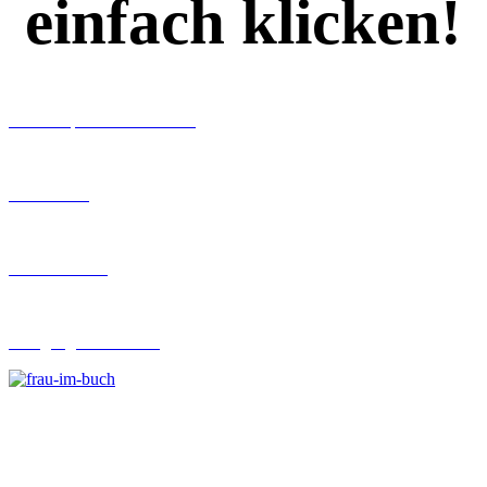
einfach klicken!
Workshops rund ums Buch
Ghostwriting
Buch-Coaching
Lehrgang Ghostwriting