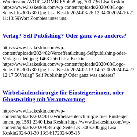
Woerter-und-WORT-ZOMBIESbbb8.jpg
700
736
Lisa Keskin
https://www.lisakeskin.com/wp-content/uploads/2020/08/Logo-
Seite-LK-300x300.jpg
Lisa Keskin
2024-03-26 12:34:00
2024-10-21
11:13:59
Wort-Zombies unter uns!
Verlag? Self Publishing? Oder ganz was anderes?
https://www.lisakeskin.com/wp-
content/uploads/2024/02/Veroeffentlichung-Selfpublishing-oder-
Verlag-scaled.jpeg
1463
2560
Lisa Keskin
https://www.lisakeskin.com/wp-content/uploads/2020/08/Logo-
Seite-LK-300x300.jpg
Lisa Keskin
2024-02-13 14:52:00
2024-04-27
12:17:56
Verlag? Self Publishing? Oder ganz was anderes?
Wirbelsäulenchirurgie für Einsteiger:innen, oder
Ghostwriting mit Verantwortung
https://www.lisakeskin.com/wp-
content/uploads/2024/01/3Wirbelsaeulenchirurgie-fuer-Einsteiger-
innen.jpg
1561
2340
Lisa Keskin
https://www.lisakeskin.com/wp-
content/uploads/2020/08/Logo-Seite-LK-300x300.jpg
Lisa
Keskin
2024-01-30 13:34:17
2024-05-15