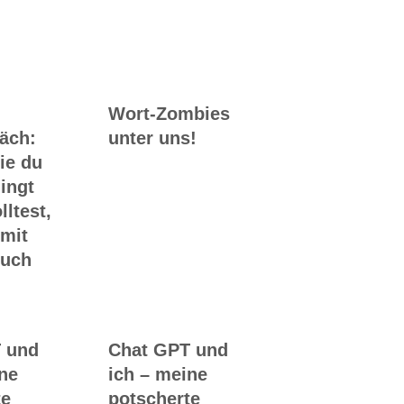
Ghostwriting
Wort-Zombies
räch:
unter uns!
ie du
ingt
lltest,
 mit
Buch
 und
Chat GPT und
ine
ich – meine
te
potscherte