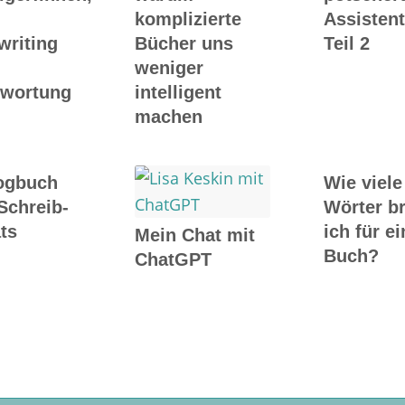
komplizierte
Assistent
writing
Bücher uns
Teil 2
weniger
twortung
intelligent
machen
ogbuch
Wie viele
Schreib-
Wörter b
ts
ich für ei
Mein Chat mit
Buch?
ChatGPT