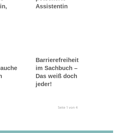
in,
Assistentin
Barrierefreiheit
rauche
im Sachbuch –
n
Das weiß doch
jeder!
Seite 1 von 4