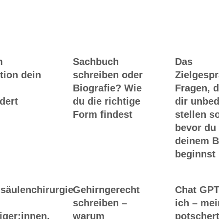
Ghostwriting
Buch-Coaching
m
Sachbuch
Das
tion dein
schreiben oder
Zielgesp
Biografie? Wie
Fragen, d
dert
du die richtige
dir unbed
Form findest
stellen so
bevor du
deinem 
beginnst
säulenchirurgie
Gehirngerecht
Chat GPT
schreiben –
ich – me
iger:innen,
warum
potscher