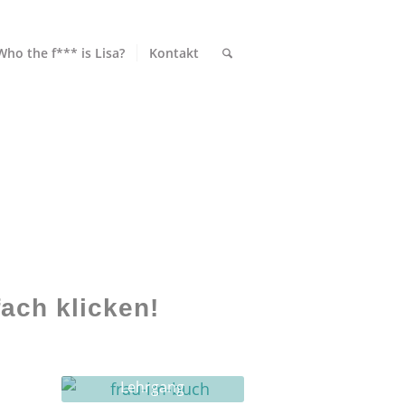
Who the f*** is Lisa?
Kontakt
ach klicken!
Lehrgang