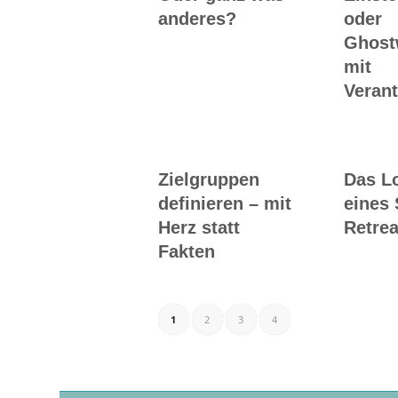
anderes?
oder
Ghost
mit
Veran
Zielgruppen
Das L
definieren – mit
eines 
Herz statt
Retrea
Fakten
1
2
3
4