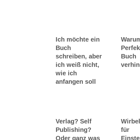
Workshops rund
ums Buch
Ich möchte ein
Waru
Buch
Perfek
schreiben, aber
Buch
ich weiß nicht,
verhin
wie ich
anfangen soll
Verlag? Self
Wirbel
Publishing?
für
Oder ganz was
Einste