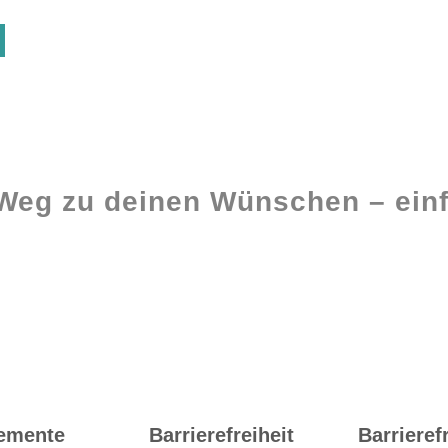
 Weg zu deinen Wünschen – einf
Ghostwriting
Buch-Coaching
lemente
Barrierefreiheit
Barrieref