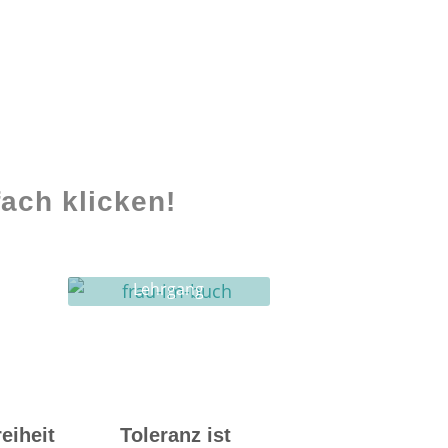
ach klicken!
Lehrgang
Ghostwriting
reiheit
Toleranz ist