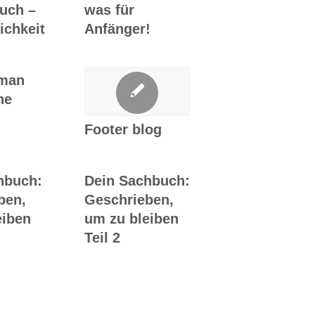
uch –
was für
ichkeit
Anfänger!
man
he
Footer blog
hbuch:
Dein Sachbuch:
ben,
Geschrieben,
eiben
um zu bleiben
Teil 2