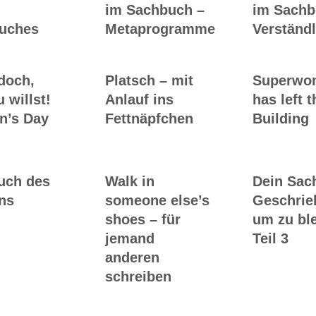
im Sachbuch –
im Sachb
uches
Metaprogramme
Verständl
doch,
Platsch – mit
Superwo
 willst!
Anlauf ins
has left t
’s Day
Fettnäpfchen
Building
luch des
Walk in
Dein Sac
ns
someone else’s
Geschrie
shoes – für
um zu bl
jemand
Teil 3
anderen
schreiben