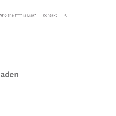
Who the f*** is Lisa?
Kontakt
kaden