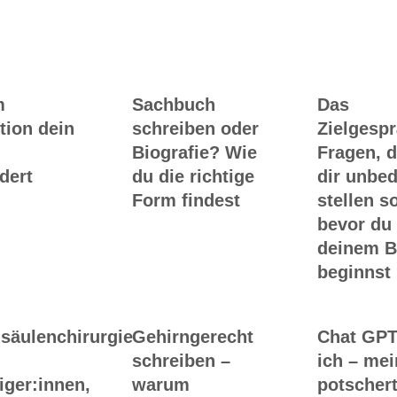
Ghostwriting
Buch-Coaching
m
Sachbuch
Das
tion dein
schreiben oder
Zielgesp
Biografie? Wie
Fragen, d
dert
du die richtige
dir unbed
Form findest
stellen so
bevor du
deinem 
beginnst
säulenchirurgie
Gehirngerecht
Chat GPT
schreiben –
ich – me
iger:innen,
warum
potscher