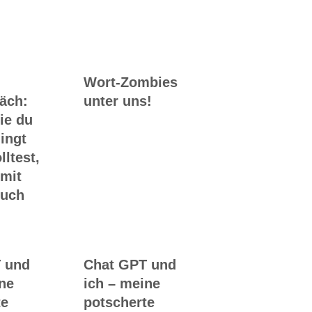
Wort-Zombies
räch:
unter uns!
ie du
ingt
lltest,
 mit
Buch
 und
Chat GPT und
ine
ich – meine
te
potscherte