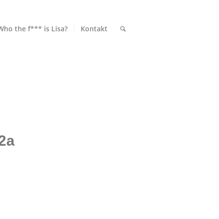
Who the f*** is Lisa?
Kontakt
2a