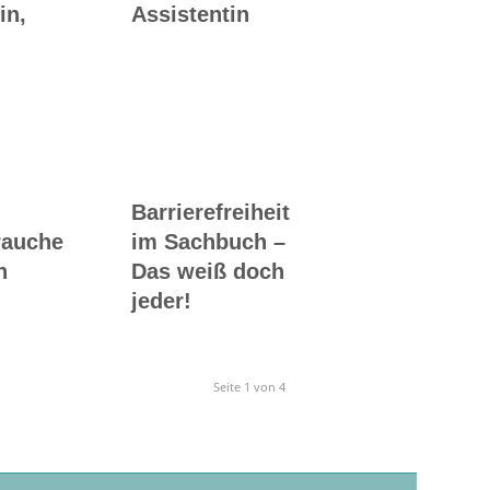
in,
Assistentin
Barrierefreiheit
rauche
im Sachbuch –
n
Das weiß doch
jeder!
Seite 1 von 4