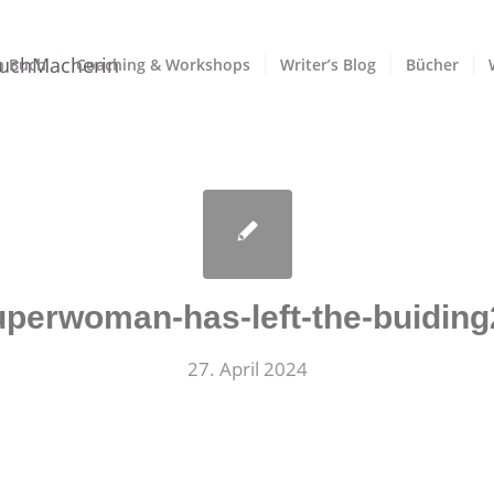
n Buch
Coaching & Workshops
Writer’s Blog
Bücher
uperwoman-has-left-the-buiding
27. April 2024