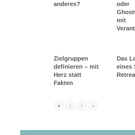
anderes?
oder
Ghost
mit
Veran
Zielgruppen
Das L
definieren – mit
eines 
Herz statt
Retrea
Fakten
1
2
3
4