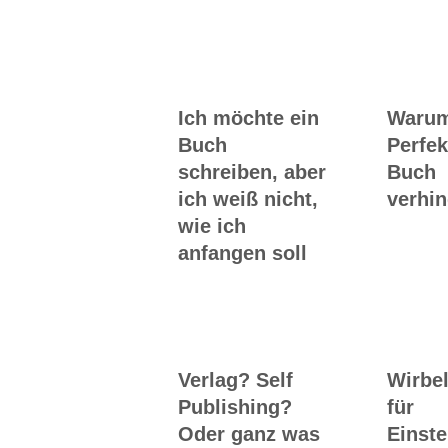
Workshops rund
ums Buch
Ich möchte ein
Waru
Buch
Perfek
schreiben, aber
Buch
ich weiß nicht,
verhin
wie ich
anfangen soll
Verlag? Self
Wirbel
Publishing?
für
Oder ganz was
Einste