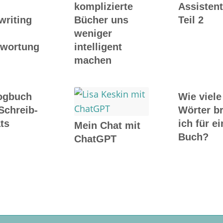
komplizierte
Assistent
writing
Bücher uns
Teil 2
weniger
twortung
intelligent
machen
ogbuch
Wie viele
Schreib-
Wörter b
ts
ich für ei
Mein Chat mit
Buch?
ChatGPT