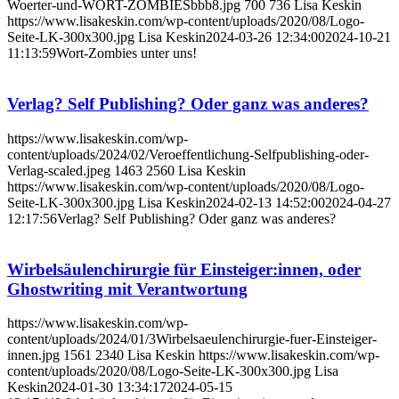
Woerter-und-WORT-ZOMBIESbbb8.jpg
700
736
Lisa Keskin
https://www.lisakeskin.com/wp-content/uploads/2020/08/Logo-
Seite-LK-300x300.jpg
Lisa Keskin
2024-03-26 12:34:00
2024-10-21
11:13:59
Wort-Zombies unter uns!
Verlag? Self Publishing? Oder ganz was anderes?
https://www.lisakeskin.com/wp-
content/uploads/2024/02/Veroeffentlichung-Selfpublishing-oder-
Verlag-scaled.jpeg
1463
2560
Lisa Keskin
https://www.lisakeskin.com/wp-content/uploads/2020/08/Logo-
Seite-LK-300x300.jpg
Lisa Keskin
2024-02-13 14:52:00
2024-04-27
12:17:56
Verlag? Self Publishing? Oder ganz was anderes?
Wirbelsäulenchirurgie für Einsteiger:innen, oder
Ghostwriting mit Verantwortung
https://www.lisakeskin.com/wp-
content/uploads/2024/01/3Wirbelsaeulenchirurgie-fuer-Einsteiger-
innen.jpg
1561
2340
Lisa Keskin
https://www.lisakeskin.com/wp-
content/uploads/2020/08/Logo-Seite-LK-300x300.jpg
Lisa
Keskin
2024-01-30 13:34:17
2024-05-15