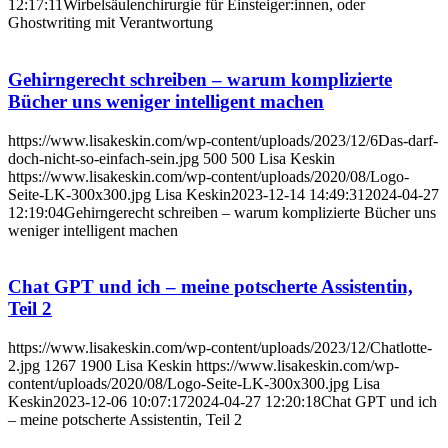
12:17:11
Wirbelsäulenchirurgie für Einsteiger:innen, oder
Ghostwriting mit Verantwortung
Gehirngerecht schreiben – warum komplizierte
Bücher uns weniger intelligent machen
https://www.lisakeskin.com/wp-content/uploads/2023/12/6Das-darf-
doch-nicht-so-einfach-sein.jpg
500
500
Lisa Keskin
https://www.lisakeskin.com/wp-content/uploads/2020/08/Logo-
Seite-LK-300x300.jpg
Lisa Keskin
2023-12-14 14:49:31
2024-04-27
12:19:04
Gehirngerecht schreiben – warum komplizierte Bücher uns
weniger intelligent machen
Chat GPT und ich – meine potscherte Assistentin,
Teil 2
https://www.lisakeskin.com/wp-content/uploads/2023/12/Chatlotte-
2.jpg
1267
1900
Lisa Keskin
https://www.lisakeskin.com/wp-
content/uploads/2020/08/Logo-Seite-LK-300x300.jpg
Lisa
Keskin
2023-12-06 10:07:17
2024-04-27 12:20:18
Chat GPT und ich
– meine potscherte Assistentin, Teil 2