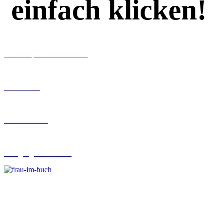
einfach klicken!
Workshops rund ums Buch
Ghostwriting
Buch-Coaching
Lehrgang Ghostwriting