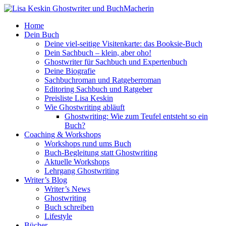
Home
Dein Buch
Deine viel-seitige Visitenkarte: das Booksie-Buch
Dein Sachbuch – klein, aber oho!
Ghostwriter für Sachbuch und Expertenbuch
Deine Biografie
Sachbuchroman und Ratgeberroman
Editoring Sachbuch und Ratgeber
Preisliste Lisa Keskin
Wie Ghostwriting abläuft
Ghostwriting: Wie zum Teufel entsteht so ein
Buch?
Coaching & Workshops
Workshops rund ums Buch
Buch-Begleitung statt Ghostwriting
Aktuelle Workshops
Lehrgang Ghostwriting
Writer’s Blog
Writer’s News
Ghostwriting
Buch schreiben
Lifestyle
Bücher