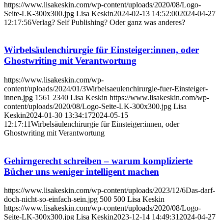
https://www.lisakeskin.com/wp-content/uploads/2020/08/Logo-
Seite-LK-300x300.jpg
Lisa Keskin
2024-02-13 14:52:00
2024-04-27
12:17:56
Verlag? Self Publishing? Oder ganz was anderes?
Wirbelsäulenchirurgie für Einsteiger:innen, oder
Ghostwriting mit Verantwortung
https://www.lisakeskin.com/wp-
content/uploads/2024/01/3Wirbelsaeulenchirurgie-fuer-Einsteiger-
innen.jpg
1561
2340
Lisa Keskin
https://www.lisakeskin.com/wp-
content/uploads/2020/08/Logo-Seite-LK-300x300.jpg
Lisa
Keskin
2024-01-30 13:34:17
2024-05-15
12:17:11
Wirbelsäulenchirurgie für Einsteiger:innen, oder
Ghostwriting mit Verantwortung
Gehirngerecht schreiben – warum komplizierte
Bücher uns weniger intelligent machen
https://www.lisakeskin.com/wp-content/uploads/2023/12/6Das-darf-
doch-nicht-so-einfach-sein.jpg
500
500
Lisa Keskin
https://www.lisakeskin.com/wp-content/uploads/2020/08/Logo-
Seite-LK-300x300.jpg
Lisa Keskin
2023-12-14 14:49:31
2024-04-27