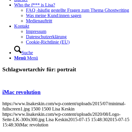
Who the f*** is Lisa?
FAQ -häufig gestellte Fragen zum Thema Ghostwriting
Was meine Kund:innen sagen
Medienauftritt
Kontakt
Impressum
Datenschutzerklärung
Cookie-Richtlinie (EU)
Suche
Menü
Menü
Schlagwortarchiv für:
portrait
iMac revolution
https://www.lisakeskin.com/wp-content/uploads/2015/07/minimal-
fullscreen1.jpg
1500
1500
Lisa Keskin
https://www.lisakeskin.com/wp-content/uploads/2020/08/Logo-
Seite-LK-300x300.jpg
Lisa Keskin
2015-07-15 15:48:30
2015-07-15
15:48:30
iMac revolution