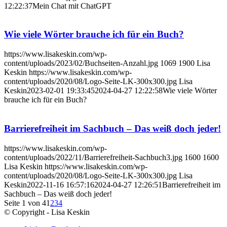
12:22:37
Mein Chat mit ChatGPT
Wie viele Wörter brauche ich für ein Buch?
https://www.lisakeskin.com/wp-
content/uploads/2023/02/Buchseiten-Anzahl.jpg
1069
1900
Lisa
Keskin
https://www.lisakeskin.com/wp-
content/uploads/2020/08/Logo-Seite-LK-300x300.jpg
Lisa
Keskin
2023-02-01 19:33:45
2024-04-27 12:22:58
Wie viele Wörter
brauche ich für ein Buch?
Barrierefreiheit im Sachbuch – Das weiß doch jeder!
https://www.lisakeskin.com/wp-
content/uploads/2022/11/Barrierefreiheit-Sachbuch3.jpg
1600
1600
Lisa Keskin
https://www.lisakeskin.com/wp-
content/uploads/2020/08/Logo-Seite-LK-300x300.jpg
Lisa
Keskin
2022-11-16 16:57:16
2024-04-27 12:26:51
Barrierefreiheit im
Sachbuch – Das weiß doch jeder!
Seite 1 von 4
1
2
3
4
© Copyright - Lisa Keskin