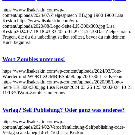
https://www.lisakeskin.com/wp-
content/uploads/2024/07/Zielgespraech-BB.jpg
1900
1900
Lisa
Keskin
https://www.lisakeskin.com/wp-
content/uploads/2020/08/Logo-Seite-LK-300x300.jpg
Lisa
Keskin
2024-07-18 18:43:33
2025-01-29 15:52:33
Das Zielgespräch:
Fragen, die du dir unbedingt stellen solltest, bevor du mit deinem
Buch beginnst
Wort-Zombies unter uns!
https://www.lisakeskin.com/wp-content/uploads/2024/03/Tote-
Woerter-und-WORT-ZOMBIESbbb8.jpg
700
736
Lisa Keskin
https://www.lisakeskin.com/wp-content/uploads/2020/08/Logo-
Seite-LK-300x300.jpg
Lisa Keskin
2024-03-26 12:34:00
2024-10-21
11:13:59
Wort-Zombies unter uns!
Verlag? Self Publishing? Oder ganz was anderes?
https://www.lisakeskin.com/wp-
content/uploads/2024/02/Veroeffentlichung-Selfpublishing-oder-
Verlag-scaled.jpeg
1463
2560
Lisa Keskin