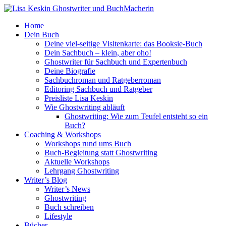
Home
Dein Buch
Deine viel-seitige Visitenkarte: das Booksie-Buch
Dein Sachbuch – klein, aber oho!
Ghostwriter für Sachbuch und Expertenbuch
Deine Biografie
Sachbuchroman und Ratgeberroman
Editoring Sachbuch und Ratgeber
Preisliste Lisa Keskin
Wie Ghostwriting abläuft
Ghostwriting: Wie zum Teufel entsteht so ein
Buch?
Coaching & Workshops
Workshops rund ums Buch
Buch-Begleitung statt Ghostwriting
Aktuelle Workshops
Lehrgang Ghostwriting
Writer’s Blog
Writer’s News
Ghostwriting
Buch schreiben
Lifestyle
Bücher