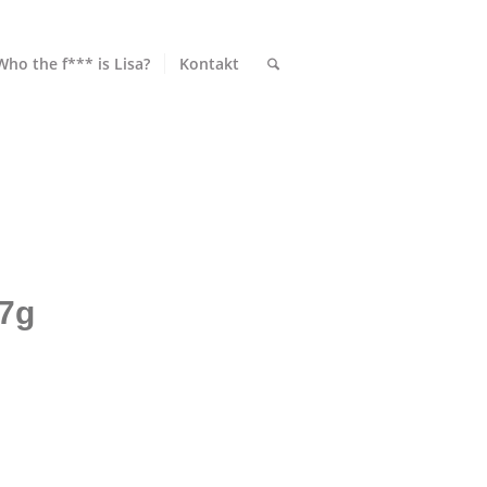
Who the f*** is Lisa?
Kontakt
7g