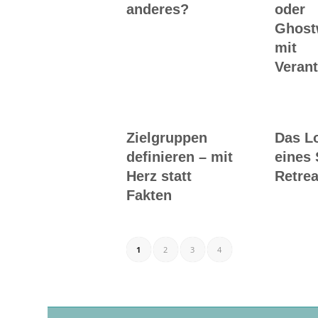
anderes?
oder
Ghost
mit
Veran
Zielgruppen
Das L
definieren – mit
eines 
Herz statt
Retrea
Fakten
1
2
3
4