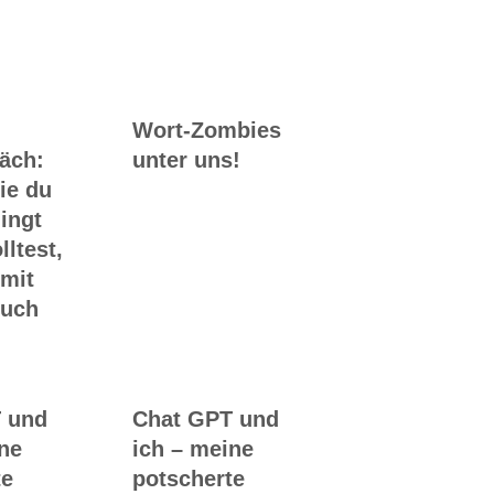
Wort-Zombies
räch:
unter uns!
ie du
ingt
lltest,
 mit
Buch
 und
Chat GPT und
ine
ich – meine
te
potscherte