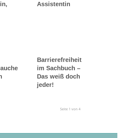
in,
Assistentin
Barrierefreiheit
rauche
im Sachbuch –
n
Das weiß doch
jeder!
Seite 1 von 4