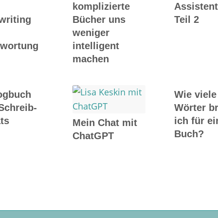
komplizierte
Assistent
writing
Bücher uns
Teil 2
weniger
twortung
intelligent
machen
ogbuch
Wie viele
Schreib-
Wörter b
ts
ich für ei
Mein Chat mit
Buch?
ChatGPT