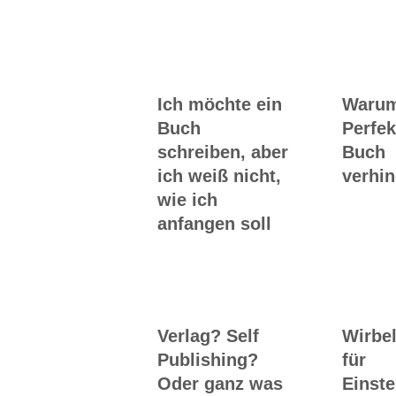
Workshops rund
ums Buch
Ich möchte ein
Waru
Buch
Perfek
schreiben, aber
Buch
ich weiß nicht,
verhin
wie ich
anfangen soll
Verlag? Self
Wirbel
Publishing?
für
Oder ganz was
Einste