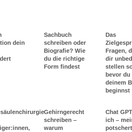
Ghostwriting
Buch-Coaching
m
Sachbuch
Das
tion dein
schreiben oder
Zielgesp
Biografie? Wie
Fragen, d
dert
du die richtige
dir unbed
Form findest
stellen so
bevor du
deinem 
beginnst
säulenchirurgie
Gehirngerecht
Chat GPT
schreiben –
ich – me
iger:innen,
warum
potscher