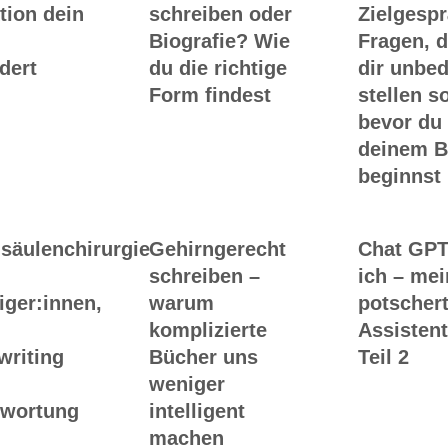
tion dein
schreiben oder
Zielgesp
Biografie? Wie
Fragen, d
dert
du die richtige
dir unbed
Form findest
stellen so
bevor du
deinem 
beginnst
säulenchirurgie
Gehirngerecht
Chat GPT
schreiben –
ich – me
iger:innen,
warum
potscher
komplizierte
Assistent
writing
Bücher uns
Teil 2
weniger
twortung
intelligent
machen