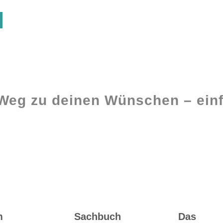
 Weg zu deinen Wünschen – einf
Ghostwriting
Buch-Coaching
m
Sachbuch
Das