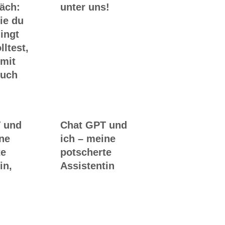
räch:
unter uns!
ie du
ingt
lltest,
 mit
Buch
 und
Chat GPT und
ine
ich – meine
te
potscherte
in,
Assistentin