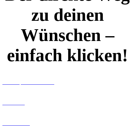
zu deinen
Wünschen –
einfach klicken!
Workshops rund ums Buch
Ghostwriting
Buch-Coaching