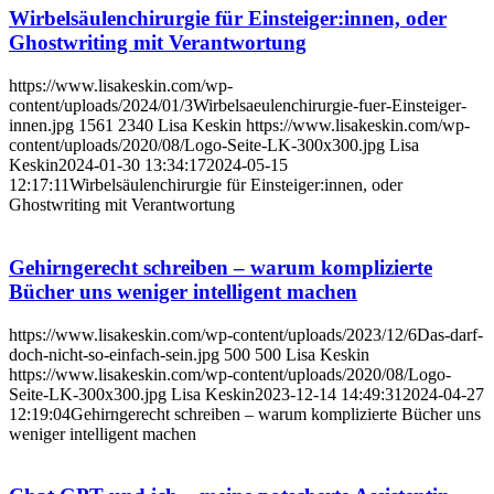
Wirbelsäulenchirurgie für Einsteiger:innen, oder
Ghostwriting mit Verantwortung
https://www.lisakeskin.com/wp-
content/uploads/2024/01/3Wirbelsaeulenchirurgie-fuer-Einsteiger-
innen.jpg
1561
2340
Lisa Keskin
https://www.lisakeskin.com/wp-
content/uploads/2020/08/Logo-Seite-LK-300x300.jpg
Lisa
Keskin
2024-01-30 13:34:17
2024-05-15
12:17:11
Wirbelsäulenchirurgie für Einsteiger:innen, oder
Ghostwriting mit Verantwortung
Gehirngerecht schreiben – warum komplizierte
Bücher uns weniger intelligent machen
https://www.lisakeskin.com/wp-content/uploads/2023/12/6Das-darf-
doch-nicht-so-einfach-sein.jpg
500
500
Lisa Keskin
https://www.lisakeskin.com/wp-content/uploads/2020/08/Logo-
Seite-LK-300x300.jpg
Lisa Keskin
2023-12-14 14:49:31
2024-04-27
12:19:04
Gehirngerecht schreiben – warum komplizierte Bücher uns
weniger intelligent machen