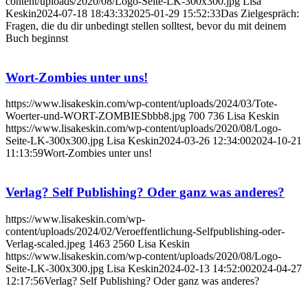
content/uploads/2020/08/Logo-Seite-LK-300x300.jpg
Lisa
Keskin
2024-07-18 18:43:33
2025-01-29 15:52:33
Das Zielgespräch:
Fragen, die du dir unbedingt stellen solltest, bevor du mit deinem
Buch beginnst
Wort-Zombies unter uns!
https://www.lisakeskin.com/wp-content/uploads/2024/03/Tote-
Woerter-und-WORT-ZOMBIESbbb8.jpg
700
736
Lisa Keskin
https://www.lisakeskin.com/wp-content/uploads/2020/08/Logo-
Seite-LK-300x300.jpg
Lisa Keskin
2024-03-26 12:34:00
2024-10-21
11:13:59
Wort-Zombies unter uns!
Verlag? Self Publishing? Oder ganz was anderes?
https://www.lisakeskin.com/wp-
content/uploads/2024/02/Veroeffentlichung-Selfpublishing-oder-
Verlag-scaled.jpeg
1463
2560
Lisa Keskin
https://www.lisakeskin.com/wp-content/uploads/2020/08/Logo-
Seite-LK-300x300.jpg
Lisa Keskin
2024-02-13 14:52:00
2024-04-27
12:17:56
Verlag? Self Publishing? Oder ganz was anderes?