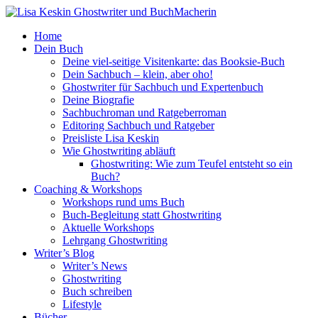
Home
Dein Buch
Deine viel-seitige Visitenkarte: das Booksie-Buch
Dein Sachbuch – klein, aber oho!
Ghostwriter für Sachbuch und Expertenbuch
Deine Biografie
Sachbuchroman und Ratgeberroman
Editoring Sachbuch und Ratgeber
Preisliste Lisa Keskin
Wie Ghostwriting abläuft
Ghostwriting: Wie zum Teufel entsteht so ein
Buch?
Coaching & Workshops
Workshops rund ums Buch
Buch-Begleitung statt Ghostwriting
Aktuelle Workshops
Lehrgang Ghostwriting
Writer’s Blog
Writer’s News
Ghostwriting
Buch schreiben
Lifestyle
Bücher