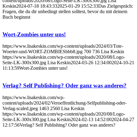
content/uploads/2020/08/Logo-Seite-LK-300x300.jpg
Lisa
Keskin
2024-07-18 18:43:33
2025-01-29 15:52:33
Das Zielgespräch:
Fragen, die du dir unbedingt stellen solltest, bevor du mit deinem
Buch beginnst
Wort-Zombies unter uns!
https://www.lisakeskin.com/wp-content/uploads/2024/03/Tote-
Woerter-und-WORT-ZOMBIESbbb8.jpg
700
736
Lisa Keskin
https://www.lisakeskin.com/wp-content/uploads/2020/08/Logo-
Seite-LK-300x300.jpg
Lisa Keskin
2024-03-26 12:34:00
2024-10-21
11:13:59
Wort-Zombies unter uns!
Verlag? Self Publishing? Oder ganz was anderes?
https://www.lisakeskin.com/wp-
content/uploads/2024/02/Veroeffentlichung-Selfpublishing-oder-
Verlag-scaled.jpeg
1463
2560
Lisa Keskin
https://www.lisakeskin.com/wp-content/uploads/2020/08/Logo-
Seite-LK-300x300.jpg
Lisa Keskin
2024-02-13 14:52:00
2024-04-27
12:17:56
Verlag? Self Publishing? Oder ganz was anderes?