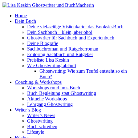
Home
Dein Buch
Deine viel-seitige Visitenkarte: das Booksie-Buch
Dein Sachbuch – klein, aber oho!
Ghostwriter für Sachbuch und Expertenbuch
Deine Biografie
Sachbuchroman und Ratgeberroman
Editoring Sachbuch und Ratgeber
Preisliste Lisa Keskin
Wie Ghostwriting abläuft
Ghostwriting: Wie zum Teufel entsteht so ein
Buch?
Coaching & Workshops
Workshops rund ums Buch
Buch-Begleitung statt Ghostwriting
Aktuelle Workshops
Lehrgang Ghostwriting
Writer’s Blog
Writer’s News
Ghostwriting
Buch schreiben
Lifestyle
Bücher