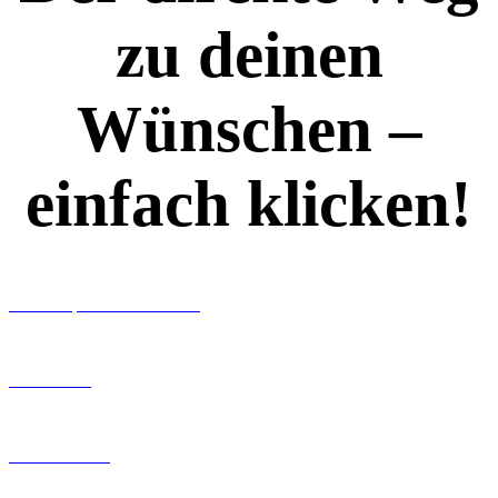
zu deinen
Wünschen –
einfach klicken!
Workshops rund ums Buch
Ghostwriting
Buch-Coaching