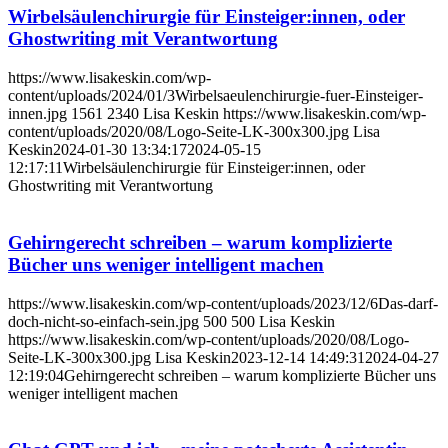
Wirbelsäulenchirurgie für Einsteiger:innen, oder
Ghostwriting mit Verantwortung
https://www.lisakeskin.com/wp-
content/uploads/2024/01/3Wirbelsaeulenchirurgie-fuer-Einsteiger-
innen.jpg
1561
2340
Lisa Keskin
https://www.lisakeskin.com/wp-
content/uploads/2020/08/Logo-Seite-LK-300x300.jpg
Lisa
Keskin
2024-01-30 13:34:17
2024-05-15
12:17:11
Wirbelsäulenchirurgie für Einsteiger:innen, oder
Ghostwriting mit Verantwortung
Gehirngerecht schreiben – warum komplizierte
Bücher uns weniger intelligent machen
https://www.lisakeskin.com/wp-content/uploads/2023/12/6Das-darf-
doch-nicht-so-einfach-sein.jpg
500
500
Lisa Keskin
https://www.lisakeskin.com/wp-content/uploads/2020/08/Logo-
Seite-LK-300x300.jpg
Lisa Keskin
2023-12-14 14:49:31
2024-04-27
12:19:04
Gehirngerecht schreiben – warum komplizierte Bücher uns
weniger intelligent machen