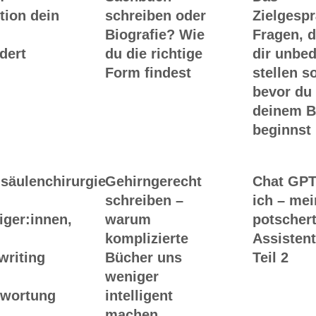
tion dein
schreiben oder
Zielgesp
Biografie? Wie
Fragen, d
dert
du die richtige
dir unbed
Form findest
stellen so
bevor du
deinem 
beginnst
säulenchirurgie
Gehirngerecht
Chat GPT
schreiben –
ich – me
iger:innen,
warum
potscher
komplizierte
Assistent
writing
Bücher uns
Teil 2
weniger
twortung
intelligent
machen