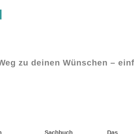
 Weg zu deinen Wünschen – einf
Ghostwriting
Buch-Coaching
m
Sachbuch
Das