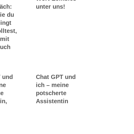
räch:
unter uns!
ie du
ingt
lltest,
 mit
Buch
 und
Chat GPT und
ine
ich – meine
te
potscherte
in,
Assistentin