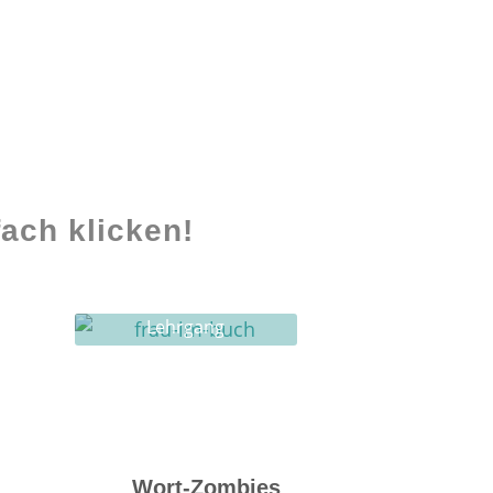
ach klicken!
Lehrgang
Ghostwriting
Wort-Zombies