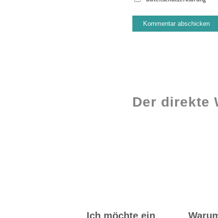
Der direkte
Workshops rund
ums Buch
Ich möchte ein
Waru