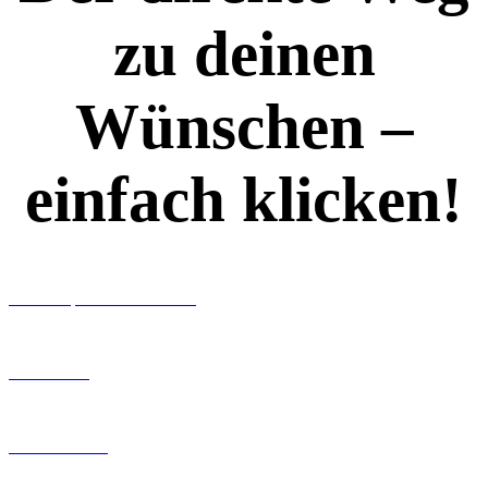
zu deinen
Wünschen –
einfach klicken!
Workshops rund ums Buch
Ghostwriting
Buch-Coaching