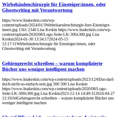
Wirbelsäulenchirurgie für Einsteiger:innen, oder
Ghostwriting mit Verantwortung
https://www.lisakeskin.com/wp-
content/uploads/2024/01/3Wirbelsaeulenchirurgie-fuer-Einsteiger-
innen.jpg
1561
2340
Lisa Keskin
https://www.lisakeskin.com/wp-
content/uploads/2020/08/Logo-Seite-LK-300x300.jpg
Lisa
Keskin
2024-01-30 13:34:17
2024-05-15
12:17:11
Wirbelsäulenchirurgie für Einsteiger:innen, oder
Ghostwriting mit Verantwortung
Gehirngerecht schreiben – warum komplizierte
Bücher uns weniger intelligent machen
https://www.lisakeskin.com/wp-content/uploads/2023/12/6Das-darf-
doch-nicht-so-einfach-sein.jpg
500
500
Lisa Keskin
https://www.lisakeskin.com/wp-content/uploads/2020/08/Logo-
Seite-LK-300x300.jpg
Lisa Keskin
2023-12-14 14:49:31
2024-04-27
12:19:04
Gehirngerecht schreiben – warum komplizierte Bücher uns
weniger intelligent machen