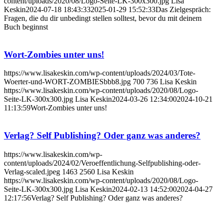
content/uploads/2020/08/Logo-Seite-LK-300x300.jpg
Lisa
Keskin
2024-07-18 18:43:33
2025-01-29 15:52:33
Das Zielgespräch:
Fragen, die du dir unbedingt stellen solltest, bevor du mit deinem
Buch beginnst
Wort-Zombies unter uns!
https://www.lisakeskin.com/wp-content/uploads/2024/03/Tote-
Woerter-und-WORT-ZOMBIESbbb8.jpg
700
736
Lisa Keskin
https://www.lisakeskin.com/wp-content/uploads/2020/08/Logo-
Seite-LK-300x300.jpg
Lisa Keskin
2024-03-26 12:34:00
2024-10-21
11:13:59
Wort-Zombies unter uns!
Verlag? Self Publishing? Oder ganz was anderes?
https://www.lisakeskin.com/wp-
content/uploads/2024/02/Veroeffentlichung-Selfpublishing-oder-
Verlag-scaled.jpeg
1463
2560
Lisa Keskin
https://www.lisakeskin.com/wp-content/uploads/2020/08/Logo-
Seite-LK-300x300.jpg
Lisa Keskin
2024-02-13 14:52:00
2024-04-27
12:17:56
Verlag? Self Publishing? Oder ganz was anderes?