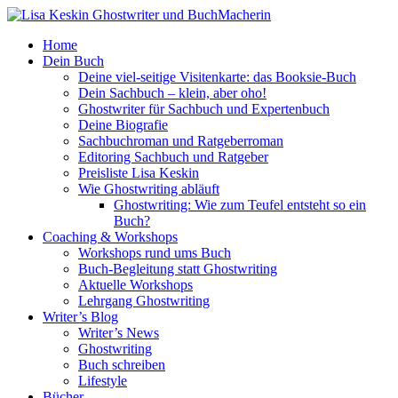
Home
Dein Buch
Deine viel-seitige Visitenkarte: das Booksie-Buch
Dein Sachbuch – klein, aber oho!
Ghostwriter für Sachbuch und Expertenbuch
Deine Biografie
Sachbuchroman und Ratgeberroman
Editoring Sachbuch und Ratgeber
Preisliste Lisa Keskin
Wie Ghostwriting abläuft
Ghostwriting: Wie zum Teufel entsteht so ein
Buch?
Coaching & Workshops
Workshops rund ums Buch
Buch-Begleitung statt Ghostwriting
Aktuelle Workshops
Lehrgang Ghostwriting
Writer’s Blog
Writer’s News
Ghostwriting
Buch schreiben
Lifestyle
Bücher