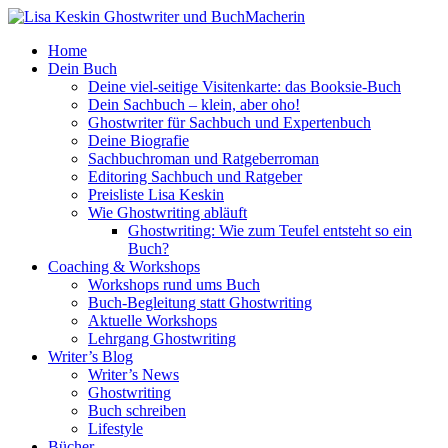
Home
Dein Buch
Deine viel-seitige Visitenkarte: das Booksie-Buch
Dein Sachbuch – klein, aber oho!
Ghostwriter für Sachbuch und Expertenbuch
Deine Biografie
Sachbuchroman und Ratgeberroman
Editoring Sachbuch und Ratgeber
Preisliste Lisa Keskin
Wie Ghostwriting abläuft
Ghostwriting: Wie zum Teufel entsteht so ein
Buch?
Coaching & Workshops
Workshops rund ums Buch
Buch-Begleitung statt Ghostwriting
Aktuelle Workshops
Lehrgang Ghostwriting
Writer’s Blog
Writer’s News
Ghostwriting
Buch schreiben
Lifestyle
Bücher