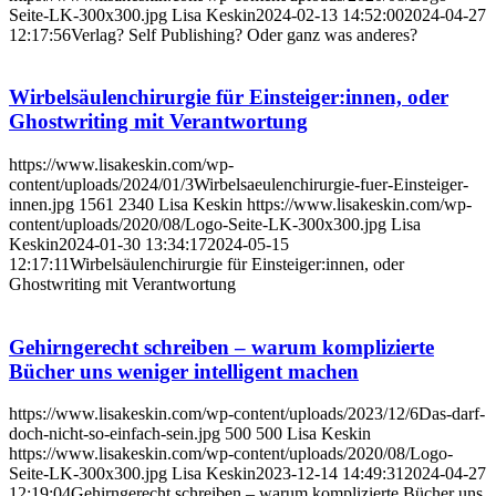
Seite-LK-300x300.jpg
Lisa Keskin
2024-02-13 14:52:00
2024-04-27
12:17:56
Verlag? Self Publishing? Oder ganz was anderes?
Wirbelsäulenchirurgie für Einsteiger:innen, oder
Ghostwriting mit Verantwortung
https://www.lisakeskin.com/wp-
content/uploads/2024/01/3Wirbelsaeulenchirurgie-fuer-Einsteiger-
innen.jpg
1561
2340
Lisa Keskin
https://www.lisakeskin.com/wp-
content/uploads/2020/08/Logo-Seite-LK-300x300.jpg
Lisa
Keskin
2024-01-30 13:34:17
2024-05-15
12:17:11
Wirbelsäulenchirurgie für Einsteiger:innen, oder
Ghostwriting mit Verantwortung
Gehirngerecht schreiben – warum komplizierte
Bücher uns weniger intelligent machen
https://www.lisakeskin.com/wp-content/uploads/2023/12/6Das-darf-
doch-nicht-so-einfach-sein.jpg
500
500
Lisa Keskin
https://www.lisakeskin.com/wp-content/uploads/2020/08/Logo-
Seite-LK-300x300.jpg
Lisa Keskin
2023-12-14 14:49:31
2024-04-27
12:19:04
Gehirngerecht schreiben – warum komplizierte Bücher uns