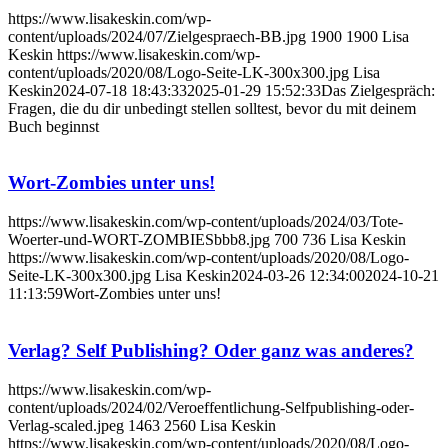
https://www.lisakeskin.com/wp-
content/uploads/2024/07/Zielgespraech-BB.jpg
1900
1900
Lisa
Keskin
https://www.lisakeskin.com/wp-
content/uploads/2020/08/Logo-Seite-LK-300x300.jpg
Lisa
Keskin
2024-07-18 18:43:33
2025-01-29 15:52:33
Das Zielgespräch:
Fragen, die du dir unbedingt stellen solltest, bevor du mit deinem
Buch beginnst
Wort-Zombies unter uns!
https://www.lisakeskin.com/wp-content/uploads/2024/03/Tote-
Woerter-und-WORT-ZOMBIESbbb8.jpg
700
736
Lisa Keskin
https://www.lisakeskin.com/wp-content/uploads/2020/08/Logo-
Seite-LK-300x300.jpg
Lisa Keskin
2024-03-26 12:34:00
2024-10-21
11:13:59
Wort-Zombies unter uns!
Verlag? Self Publishing? Oder ganz was anderes?
https://www.lisakeskin.com/wp-
content/uploads/2024/02/Veroeffentlichung-Selfpublishing-oder-
Verlag-scaled.jpeg
1463
2560
Lisa Keskin
https://www.lisakeskin.com/wp-content/uploads/2020/08/Logo-