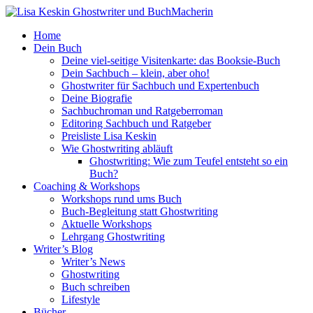
Home
Dein Buch
Deine viel-seitige Visitenkarte: das Booksie-Buch
Dein Sachbuch – klein, aber oho!
Ghostwriter für Sachbuch und Expertenbuch
Deine Biografie
Sachbuchroman und Ratgeberroman
Editoring Sachbuch und Ratgeber
Preisliste Lisa Keskin
Wie Ghostwriting abläuft
Ghostwriting: Wie zum Teufel entsteht so ein
Buch?
Coaching & Workshops
Workshops rund ums Buch
Buch-Begleitung statt Ghostwriting
Aktuelle Workshops
Lehrgang Ghostwriting
Writer’s Blog
Writer’s News
Ghostwriting
Buch schreiben
Lifestyle
Bücher