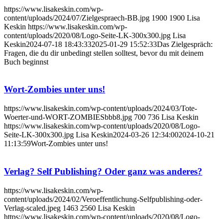
https://www.lisakeskin.com/wp-
content/uploads/2024/07/Zielgespraech-BB.jpg
1900
1900
Lisa
Keskin
https://www.lisakeskin.com/wp-
content/uploads/2020/08/Logo-Seite-LK-300x300.jpg
Lisa
Keskin
2024-07-18 18:43:33
2025-01-29 15:52:33
Das Zielgespräch:
Fragen, die du dir unbedingt stellen solltest, bevor du mit deinem
Buch beginnst
Wort-Zombies unter uns!
https://www.lisakeskin.com/wp-content/uploads/2024/03/Tote-
Woerter-und-WORT-ZOMBIESbbb8.jpg
700
736
Lisa Keskin
https://www.lisakeskin.com/wp-content/uploads/2020/08/Logo-
Seite-LK-300x300.jpg
Lisa Keskin
2024-03-26 12:34:00
2024-10-21
11:13:59
Wort-Zombies unter uns!
Verlag? Self Publishing? Oder ganz was anderes?
https://www.lisakeskin.com/wp-
content/uploads/2024/02/Veroeffentlichung-Selfpublishing-oder-
Verlag-scaled.jpeg
1463
2560
Lisa Keskin
https://www.lisakeskin.com/wp-content/uploads/2020/08/Logo-