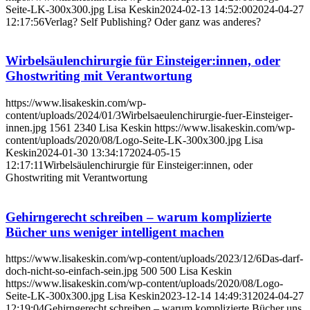
Seite-LK-300x300.jpg
Lisa Keskin
2024-02-13 14:52:00
2024-04-27
12:17:56
Verlag? Self Publishing? Oder ganz was anderes?
Wirbelsäulenchirurgie für Einsteiger:innen, oder
Ghostwriting mit Verantwortung
https://www.lisakeskin.com/wp-
content/uploads/2024/01/3Wirbelsaeulenchirurgie-fuer-Einsteiger-
innen.jpg
1561
2340
Lisa Keskin
https://www.lisakeskin.com/wp-
content/uploads/2020/08/Logo-Seite-LK-300x300.jpg
Lisa
Keskin
2024-01-30 13:34:17
2024-05-15
12:17:11
Wirbelsäulenchirurgie für Einsteiger:innen, oder
Ghostwriting mit Verantwortung
Gehirngerecht schreiben – warum komplizierte
Bücher uns weniger intelligent machen
https://www.lisakeskin.com/wp-content/uploads/2023/12/6Das-darf-
doch-nicht-so-einfach-sein.jpg
500
500
Lisa Keskin
https://www.lisakeskin.com/wp-content/uploads/2020/08/Logo-
Seite-LK-300x300.jpg
Lisa Keskin
2023-12-14 14:49:31
2024-04-27
12:19:04
Gehirngerecht schreiben – warum komplizierte Bücher uns