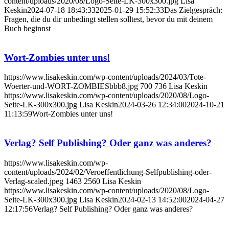
content/uploads/2020/08/Logo-Seite-LK-300x300.jpg
Lisa
Keskin
2024-07-18 18:43:33
2025-01-29 15:52:33
Das Zielgespräch:
Fragen, die du dir unbedingt stellen solltest, bevor du mit deinem
Buch beginnst
Wort-Zombies unter uns!
https://www.lisakeskin.com/wp-content/uploads/2024/03/Tote-
Woerter-und-WORT-ZOMBIESbbb8.jpg
700
736
Lisa Keskin
https://www.lisakeskin.com/wp-content/uploads/2020/08/Logo-
Seite-LK-300x300.jpg
Lisa Keskin
2024-03-26 12:34:00
2024-10-21
11:13:59
Wort-Zombies unter uns!
Verlag? Self Publishing? Oder ganz was anderes?
https://www.lisakeskin.com/wp-
content/uploads/2024/02/Veroeffentlichung-Selfpublishing-oder-
Verlag-scaled.jpeg
1463
2560
Lisa Keskin
https://www.lisakeskin.com/wp-content/uploads/2020/08/Logo-
Seite-LK-300x300.jpg
Lisa Keskin
2024-02-13 14:52:00
2024-04-27
12:17:56
Verlag? Self Publishing? Oder ganz was anderes?