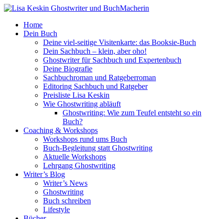
Home
Dein Buch
Deine viel-seitige Visitenkarte: das Booksie-Buch
Dein Sachbuch – klein, aber oho!
Ghostwriter für Sachbuch und Expertenbuch
Deine Biografie
Sachbuchroman und Ratgeberroman
Editoring Sachbuch und Ratgeber
Preisliste Lisa Keskin
Wie Ghostwriting abläuft
Ghostwriting: Wie zum Teufel entsteht so ein
Buch?
Coaching & Workshops
Workshops rund ums Buch
Buch-Begleitung statt Ghostwriting
Aktuelle Workshops
Lehrgang Ghostwriting
Writer’s Blog
Writer’s News
Ghostwriting
Buch schreiben
Lifestyle
Bücher