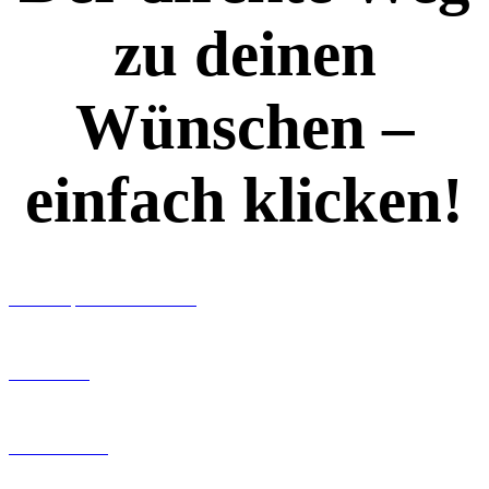
zu deinen
Wünschen –
einfach klicken!
Workshops rund ums Buch
Ghostwriting
Buch-Coaching