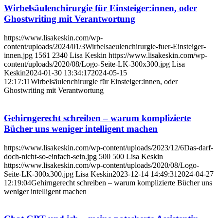
Wirbelsäulenchirurgie für Einsteiger:innen, oder
Ghostwriting mit Verantwortung
https://www.lisakeskin.com/wp-
content/uploads/2024/01/3Wirbelsaeulenchirurgie-fuer-Einsteiger-
innen.jpg
1561
2340
Lisa Keskin
https://www.lisakeskin.com/wp-
content/uploads/2020/08/Logo-Seite-LK-300x300.jpg
Lisa
Keskin
2024-01-30 13:34:17
2024-05-15
12:17:11
Wirbelsäulenchirurgie für Einsteiger:innen, oder
Ghostwriting mit Verantwortung
Gehirngerecht schreiben – warum komplizierte
Bücher uns weniger intelligent machen
https://www.lisakeskin.com/wp-content/uploads/2023/12/6Das-darf-
doch-nicht-so-einfach-sein.jpg
500
500
Lisa Keskin
https://www.lisakeskin.com/wp-content/uploads/2020/08/Logo-
Seite-LK-300x300.jpg
Lisa Keskin
2023-12-14 14:49:31
2024-04-27
12:19:04
Gehirngerecht schreiben – warum komplizierte Bücher uns
weniger intelligent machen