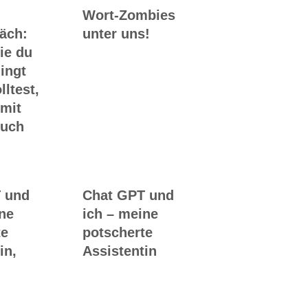
Wort-Zombies
räch:
unter uns!
ie du
ingt
lltest,
 mit
Buch
 und
Chat GPT und
ine
ich – meine
te
potscherte
in,
Assistentin