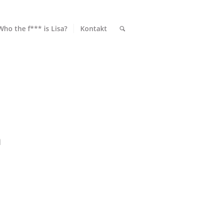
Who the f*** is Lisa?
Kontakt
h