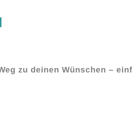
 Weg zu deinen Wünschen – einf
Ghostwriting
Buch-Coaching