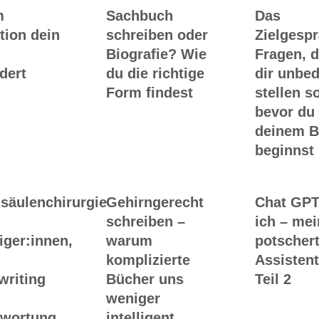
m
Sachbuch
Das
tion dein
schreiben oder
Zielgesp
Biografie? Wie
Fragen, d
dert
du die richtige
dir unbed
Form findest
stellen so
bevor du
deinem 
beginnst
säulenchirurgie
Gehirngerecht
Chat GPT
schreiben –
ich – me
iger:innen,
warum
potscher
komplizierte
Assistent
writing
Bücher uns
Teil 2
weniger
twortung
intelligent