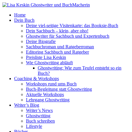
Home
Dein Buch
Deine viel-seitige Visitenkarte: das Booksie-Buch
Dein Sachbuch – klein, aber oho!
Ghostwriter für Sachbuch und Expertenbuch
Deine Biografie
Sachbuchroman und Ratgeberroman
Editoring Sachbuch und Ratgeber
Preisliste Lisa Keskin
Wie Ghostwriting abläuft
Ghostwriting: Wie zum Teufel entsteht so ein
Buch?
Coaching & Workshops
Workshops rund ums Buch
Buch-Begleitung statt Ghostwriting
Aktuelle Workshops
Lehrgang Ghostwriting
Writer’s Blog
Writer’s News
Ghostwriting
Buch schreiben
Lifestyle
Bücher