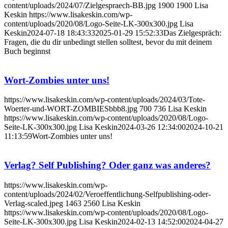
content/uploads/2024/07/Zielgespraech-BB.jpg
1900
1900
Lisa
Keskin
https://www.lisakeskin.com/wp-
content/uploads/2020/08/Logo-Seite-LK-300x300.jpg
Lisa
Keskin
2024-07-18 18:43:33
2025-01-29 15:52:33
Das Zielgespräch:
Fragen, die du dir unbedingt stellen solltest, bevor du mit deinem
Buch beginnst
Wort-Zombies unter uns!
https://www.lisakeskin.com/wp-content/uploads/2024/03/Tote-
Woerter-und-WORT-ZOMBIESbbb8.jpg
700
736
Lisa Keskin
https://www.lisakeskin.com/wp-content/uploads/2020/08/Logo-
Seite-LK-300x300.jpg
Lisa Keskin
2024-03-26 12:34:00
2024-10-21
11:13:59
Wort-Zombies unter uns!
Verlag? Self Publishing? Oder ganz was anderes?
https://www.lisakeskin.com/wp-
content/uploads/2024/02/Veroeffentlichung-Selfpublishing-oder-
Verlag-scaled.jpeg
1463
2560
Lisa Keskin
https://www.lisakeskin.com/wp-content/uploads/2020/08/Logo-
Seite-LK-300x300.jpg
Lisa Keskin
2024-02-13 14:52:00
2024-04-27