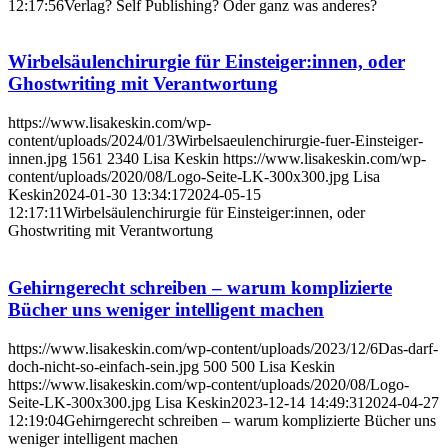
12:17:56
Verlag? Self Publishing? Oder ganz was anderes?
Wirbelsäulenchirurgie für Einsteiger:innen, oder
Ghostwriting mit Verantwortung
https://www.lisakeskin.com/wp-
content/uploads/2024/01/3Wirbelsaeulenchirurgie-fuer-Einsteiger-
innen.jpg
1561
2340
Lisa Keskin
https://www.lisakeskin.com/wp-
content/uploads/2020/08/Logo-Seite-LK-300x300.jpg
Lisa
Keskin
2024-01-30 13:34:17
2024-05-15
12:17:11
Wirbelsäulenchirurgie für Einsteiger:innen, oder
Ghostwriting mit Verantwortung
Gehirngerecht schreiben – warum komplizierte
Bücher uns weniger intelligent machen
https://www.lisakeskin.com/wp-content/uploads/2023/12/6Das-darf-
doch-nicht-so-einfach-sein.jpg
500
500
Lisa Keskin
https://www.lisakeskin.com/wp-content/uploads/2020/08/Logo-
Seite-LK-300x300.jpg
Lisa Keskin
2023-12-14 14:49:31
2024-04-27
12:19:04
Gehirngerecht schreiben – warum komplizierte Bücher uns
weniger intelligent machen