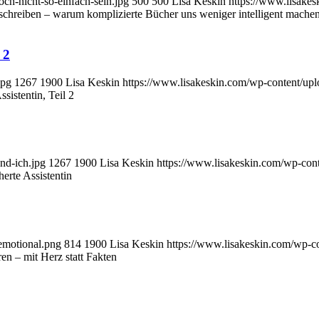
ch-nicht-so-einfach-sein.jpg
500
500
Lisa Keskin
https://www.lisake
schreiben – warum komplizierte Bücher uns weniger intelligent mache
 2
jpg
1267
1900
Lisa Keskin
https://www.lisakeskin.com/wp-content/up
sistentin, Teil 2
nd-ich.jpg
1267
1900
Lisa Keskin
https://www.lisakeskin.com/wp-con
erte Assistentin
emotional.png
814
1900
Lisa Keskin
https://www.lisakeskin.com/wp-c
en – mit Herz statt Fakten