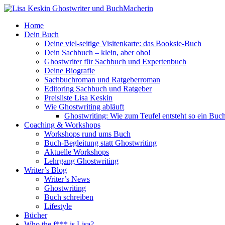
Home
Dein Buch
Deine viel-seitige Visitenkarte: das Booksie-Buch
Dein Sachbuch – klein, aber oho!
Ghostwriter für Sachbuch und Expertenbuch
Deine Biografie
Sachbuchroman und Ratgeberroman
Editoring Sachbuch und Ratgeber
Preisliste Lisa Keskin
Wie Ghostwriting abläuft
Ghostwriting: Wie zum Teufel entsteht so ein Buc
Coaching & Workshops
Workshops rund ums Buch
Buch-Begleitung statt Ghostwriting
Aktuelle Workshops
Lehrgang Ghostwriting
Writer’s Blog
Writer’s News
Ghostwriting
Buch schreiben
Lifestyle
Bücher
Who the f*** is Lisa?