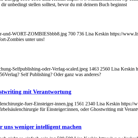
 dir unbedingt stellen solltest, bevor du mit deinem Buch beginnst
oerter-und-WORT-ZOMBIESbbb8.jpg
700
736
Lisa Keskin
https://www.l
ort-Zombies unter uns!
chung-Selfpublishing-oder-Verlag-scaled.jpeg
1463
2560
Lisa Keskin
h
:56
Verlag? Self Publishing? Oder ganz was anderes?
ostwriting mit Verantwortung
enchirurgie-fuer-Einsteiger-innen.jpg
1561
2340
Lisa Keskin
https://
rbelsäulenchirurgie für Einsteiger:innen, oder Ghostwriting mit Veran
 uns weniger intelligent machen