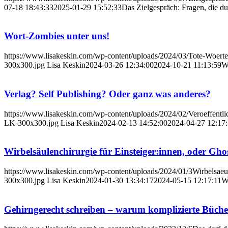
07-18 18:43:33
2025-01-29 15:52:33
Das Zielgespräch: Fragen, die du
Wort-Zombies unter uns!
https://www.lisakeskin.com/wp-content/uploads/2024/03/Tote-W
300x300.jpg
Lisa Keskin
2024-03-26 12:34:00
2024-10-21 11:13:59
W
Verlag? Self Publishing? Oder ganz was anderes?
https://www.lisakeskin.com/wp-content/uploads/2024/02/Veroeffentli
LK-300x300.jpg
Lisa Keskin
2024-02-13 14:52:00
2024-04-27 12:17
Wirbelsäulenchirurgie für Einsteiger:innen, oder Gh
https://www.lisakeskin.com/wp-content/uploads/2024/01/3Wirbelsaeul
300x300.jpg
Lisa Keskin
2024-01-30 13:34:17
2024-05-15 12:17:11
Wi
Gehirngerecht schreiben – warum komplizierte Bücher