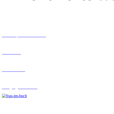
Workshops rund ums Buch
Ghostwriting
Buch-Coaching
Lehrgang Ghostwriting