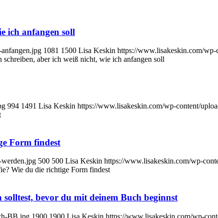
e ich anfangen soll
-anfangen.jpg
1081
1500
Lisa Keskin
https://www.lisakeskin.com/wp-
 schreiben, aber ich weiß nicht, wie ich anfangen soll
pg
994
1491
Lisa Keskin
https://www.lisakeskin.com/wp-content/upl
t
ge Form findest
-werden.jpg
500
500
Lisa Keskin
https://www.lisakeskin.com/wp-con
e? Wie du die richtige Form findest
n solltest, bevor du mit deinem Buch beginnst
ech-BB.jpg
1900
1900
Lisa Keskin
https://www.lisakeskin.com/wp-con