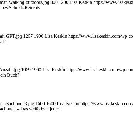
oman-walking-outdoors.jpg
800
1200
Lisa Keskin
https://www.lisakes
nes Schreib-Retreats
mit-GPT.jpg
1267
1900
Lisa Keskin
https://www.lisakeskin.com/wp-c
tGPT
Anzahl.jpg
1069
1900
Lisa Keskin
https://www.lisakeskin.com/wp-co
 ein Buch?
heit-Sachbuch3.jpg
1600
1600
Lisa Keskin
https://www.lisakeskin.co
 Sachbuch – Das weiß doch jeder!