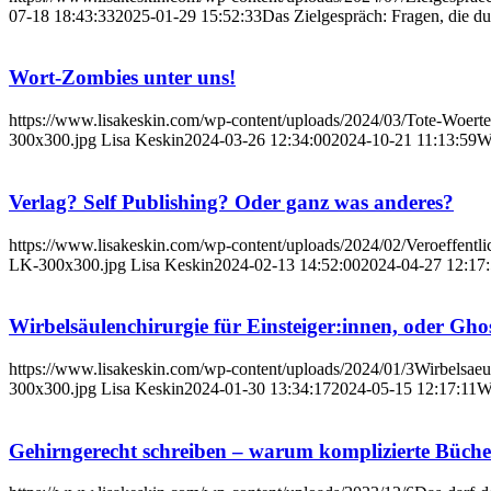
07-18 18:43:33
2025-01-29 15:52:33
Das Zielgespräch: Fragen, die du
Wort-Zombies unter uns!
https://www.lisakeskin.com/wp-content/uploads/2024/03/Tote-W
300x300.jpg
Lisa Keskin
2024-03-26 12:34:00
2024-10-21 11:13:59
W
Verlag? Self Publishing? Oder ganz was anderes?
https://www.lisakeskin.com/wp-content/uploads/2024/02/Veroeffentli
LK-300x300.jpg
Lisa Keskin
2024-02-13 14:52:00
2024-04-27 12:17
Wirbelsäulenchirurgie für Einsteiger:innen, oder Gh
https://www.lisakeskin.com/wp-content/uploads/2024/01/3Wirbelsaeul
300x300.jpg
Lisa Keskin
2024-01-30 13:34:17
2024-05-15 12:17:11
Wi
Gehirngerecht schreiben – warum komplizierte Bücher