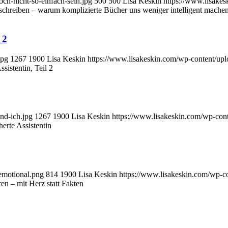
ch-nicht-so-einfach-sein.jpg
500
500
Lisa Keskin
https://www.lisake
schreiben – warum komplizierte Bücher uns weniger intelligent mache
 2
jpg
1267
1900
Lisa Keskin
https://www.lisakeskin.com/wp-content/up
sistentin, Teil 2
nd-ich.jpg
1267
1900
Lisa Keskin
https://www.lisakeskin.com/wp-con
erte Assistentin
emotional.png
814
1900
Lisa Keskin
https://www.lisakeskin.com/wp-c
en – mit Herz statt Fakten