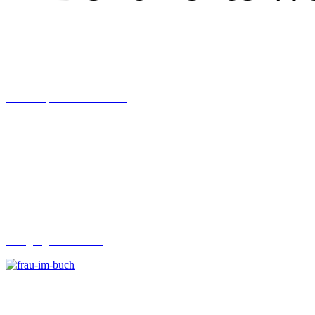
Workshops rund ums Buch
Ghostwriting
Buch-Coaching
Lehrgang Ghostwriting