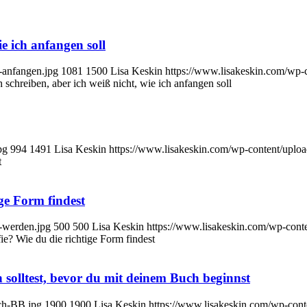
e ich anfangen soll
-anfangen.jpg
1081
1500
Lisa Keskin
https://www.lisakeskin.com/wp-
 schreiben, aber ich weiß nicht, wie ich anfangen soll
pg
994
1491
Lisa Keskin
https://www.lisakeskin.com/wp-content/upl
t
ge Form findest
-werden.jpg
500
500
Lisa Keskin
https://www.lisakeskin.com/wp-con
e? Wie du die richtige Form findest
n solltest, bevor du mit deinem Buch beginnst
ech-BB.jpg
1900
1900
Lisa Keskin
https://www.lisakeskin.com/wp-con