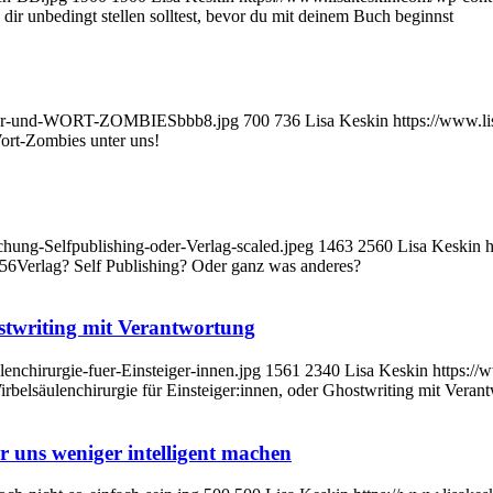
 dir unbedingt stellen solltest, bevor du mit deinem Buch beginnst
oerter-und-WORT-ZOMBIESbbb8.jpg
700
736
Lisa Keskin
https://www.l
ort-Zombies unter uns!
chung-Selfpublishing-oder-Verlag-scaled.jpeg
1463
2560
Lisa Keskin
h
:56
Verlag? Self Publishing? Oder ganz was anderes?
ostwriting mit Verantwortung
enchirurgie-fuer-Einsteiger-innen.jpg
1561
2340
Lisa Keskin
https://
rbelsäulenchirurgie für Einsteiger:innen, oder Ghostwriting mit Veran
 uns weniger intelligent machen