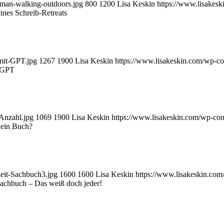
oman-walking-outdoors.jpg
800
1200
Lisa Keskin
https://www.lisakes
nes Schreib-Retreats
mit-GPT.jpg
1267
1900
Lisa Keskin
https://www.lisakeskin.com/wp-c
tGPT
Anzahl.jpg
1069
1900
Lisa Keskin
https://www.lisakeskin.com/wp-co
 ein Buch?
heit-Sachbuch3.jpg
1600
1600
Lisa Keskin
https://www.lisakeskin.co
 Sachbuch – Das weiß doch jeder!