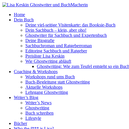
Home
Dein Buch
Deine viel-seitige Visitenkarte: das Booksie-Buch
Dein Sachbuch – klein, aber oho!
Ghostwriter für Sachbuch und Expertenbuch
Deine Biografie
Sachbuchroman und Ratgeberroman
Editoring Sachbuch und Ratgeber
Preisliste Lisa Keskin
Wie Ghostwriting abläuft
Ghostwriting: Wie zum Teufel entsteht so ein Buc
Coaching & Workshops
Workshops rund ums Buch
Buch-Begleitung statt Ghostwriting
Aktuelle Workshops
Lehrgang Ghostwriting
Writer’s Blog
Writer’s News
Ghostwriting
Buch schreiben
Lifestyle
Bücher
Who the f*** is Lisa?