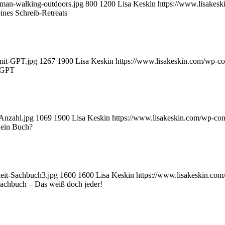
oman-walking-outdoors.jpg
800
1200
Lisa Keskin
https://www.lisakes
nes Schreib-Retreats
mit-GPT.jpg
1267
1900
Lisa Keskin
https://www.lisakeskin.com/wp-c
tGPT
Anzahl.jpg
1069
1900
Lisa Keskin
https://www.lisakeskin.com/wp-co
 ein Buch?
heit-Sachbuch3.jpg
1600
1600
Lisa Keskin
https://www.lisakeskin.co
 Sachbuch – Das weiß doch jeder!