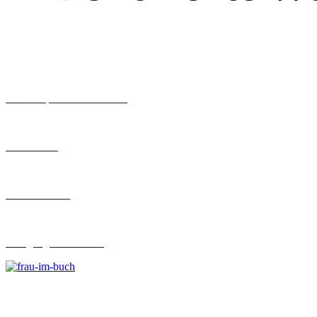
Workshops rund ums Buch
Ghostwriting
Buch-Coaching
Lehrgang Ghostwriting