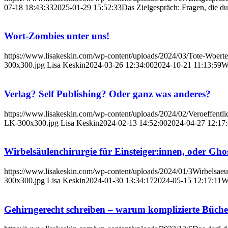
07-18 18:43:33
2025-01-29 15:52:33
Das Zielgespräch: Fragen, die du
Wort-Zombies unter uns!
https://www.lisakeskin.com/wp-content/uploads/2024/03/Tote-W
300x300.jpg
Lisa Keskin
2024-03-26 12:34:00
2024-10-21 11:13:59
W
Verlag? Self Publishing? Oder ganz was anderes?
https://www.lisakeskin.com/wp-content/uploads/2024/02/Veroeffentli
LK-300x300.jpg
Lisa Keskin
2024-02-13 14:52:00
2024-04-27 12:17
Wirbelsäulenchirurgie für Einsteiger:innen, oder Gh
https://www.lisakeskin.com/wp-content/uploads/2024/01/3Wirbelsaeul
300x300.jpg
Lisa Keskin
2024-01-30 13:34:17
2024-05-15 12:17:11
Wi
Gehirngerecht schreiben – warum komplizierte Bücher