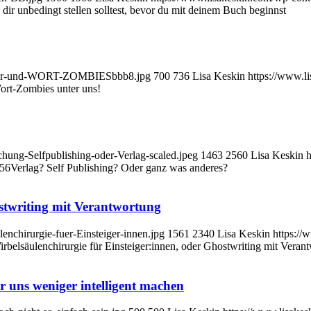
 dir unbedingt stellen solltest, bevor du mit deinem Buch beginnst
oerter-und-WORT-ZOMBIESbbb8.jpg
700
736
Lisa Keskin
https://www.l
ort-Zombies unter uns!
chung-Selfpublishing-oder-Verlag-scaled.jpeg
1463
2560
Lisa Keskin
h
:56
Verlag? Self Publishing? Oder ganz was anderes?
ostwriting mit Verantwortung
enchirurgie-fuer-Einsteiger-innen.jpg
1561
2340
Lisa Keskin
https://
rbelsäulenchirurgie für Einsteiger:innen, oder Ghostwriting mit Veran
 uns weniger intelligent machen