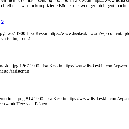
ch-nicht-so-einfach-sein.jpg
500
500
Lisa Keskin
https://www.lisake
schreiben – warum komplizierte Bücher uns weniger intelligent mache
 2
jpg
1267
1900
Lisa Keskin
https://www.lisakeskin.com/wp-content/up
sistentin, Teil 2
nd-ich.jpg
1267
1900
Lisa Keskin
https://www.lisakeskin.com/wp-con
erte Assistentin
emotional.png
814
1900
Lisa Keskin
https://www.lisakeskin.com/wp-c
en – mit Herz statt Fakten