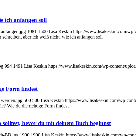
e ich anfangen soll
-anfangen.jpg
1081
1500
Lisa Keskin
https://www.lisakeskin.com/wp-
 schreiben, aber ich weiß nicht, wie ich anfangen soll
pg
994
1491
Lisa Keskin
https://www.lisakeskin.com/wp-content/upl
t
ge Form findest
-werden.jpg
500
500
Lisa Keskin
https://www.lisakeskin.com/wp-con
e? Wie du die richtige Form findest
n solltest, bevor du mit deinem Buch beginnst
ech-BB.jpg
1900
1900
Lisa Keskin
https://www.lisakeskin.com/wp-con