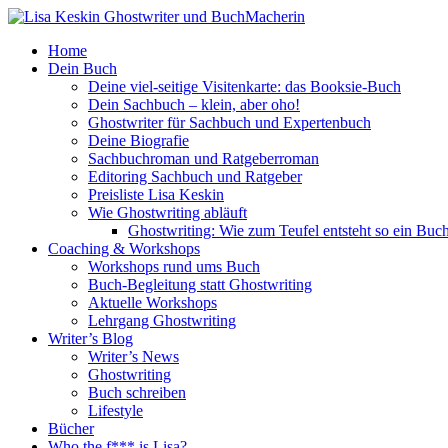
Home
Dein Buch
Deine viel-seitige Visitenkarte: das Booksie-Buch
Dein Sachbuch – klein, aber oho!
Ghostwriter für Sachbuch und Expertenbuch
Deine Biografie
Sachbuchroman und Ratgeberroman
Editoring Sachbuch und Ratgeber
Preisliste Lisa Keskin
Wie Ghostwriting abläuft
Ghostwriting: Wie zum Teufel entsteht so ein Buc
Coaching & Workshops
Workshops rund ums Buch
Buch-Begleitung statt Ghostwriting
Aktuelle Workshops
Lehrgang Ghostwriting
Writer’s Blog
Writer’s News
Ghostwriting
Buch schreiben
Lifestyle
Bücher
Who the f*** is Lisa?