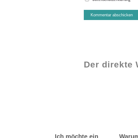
Der direkte
Workshops rund
ums Buch
Ich möchte ein
Waru