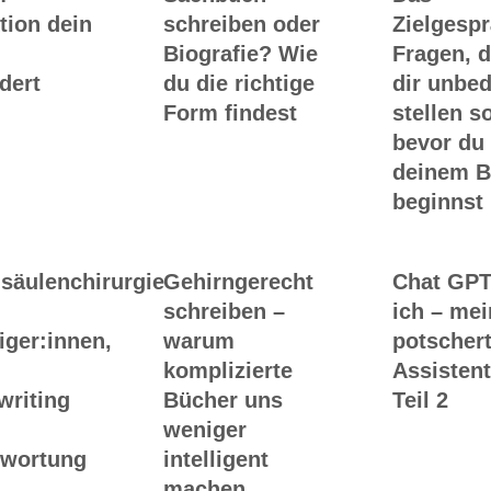
tion dein
schreiben oder
Zielgesp
Biografie? Wie
Fragen, d
dert
du die richtige
dir unbed
Form findest
stellen so
bevor du
deinem 
beginnst
säulenchirurgie
Gehirngerecht
Chat GPT
schreiben –
ich – me
iger:innen,
warum
potscher
komplizierte
Assistent
writing
Bücher uns
Teil 2
weniger
twortung
intelligent
machen