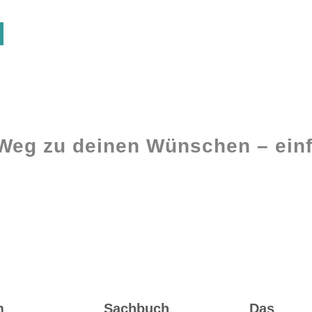
 Weg zu deinen Wünschen – einf
Ghostwriting
Buch-Coaching
m
Sachbuch
Das