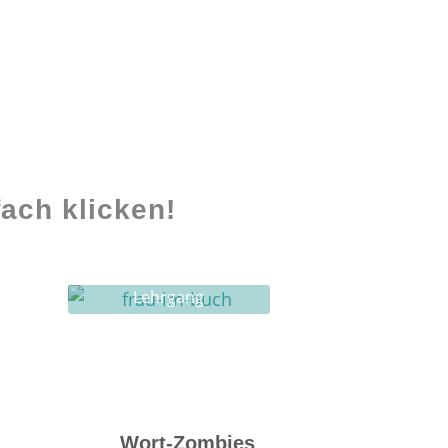
ach klicken!
Lehrgang
Ghostwriting
Wort-Zombies