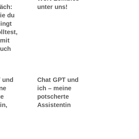
räch:
unter uns!
ie du
ingt
lltest,
 mit
Buch
 und
Chat GPT und
ine
ich – meine
te
potscherte
in,
Assistentin