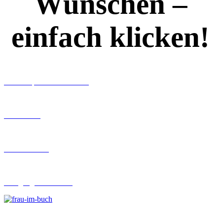
Wünschen –
einfach klicken!
Workshops rund ums Buch
Ghostwriting
Buch-Coaching
Lehrgang Ghostwriting