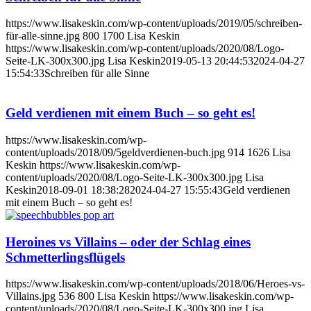
https://www.lisakeskin.com/wp-content/uploads/2019/05/schreiben-
für-alle-sinne.jpg
800
1700
Lisa Keskin
https://www.lisakeskin.com/wp-content/uploads/2020/08/Logo-
Seite-LK-300x300.jpg
Lisa Keskin
2019-05-13 20:44:53
2024-04-27
15:54:33
Schreiben für alle Sinne
Geld verdienen mit einem Buch – so geht es!
https://www.lisakeskin.com/wp-
content/uploads/2018/09/5geldverdienen-buch.jpg
914
1626
Lisa
Keskin
https://www.lisakeskin.com/wp-
content/uploads/2020/08/Logo-Seite-LK-300x300.jpg
Lisa
Keskin
2018-09-01 18:38:28
2024-04-27 15:55:43
Geld verdienen
mit einem Buch – so geht es!
Heroines vs Villains – oder der Schlag eines
Schmetterlingsflügels
https://www.lisakeskin.com/wp-content/uploads/2018/06/Heroes-vs-
Villains.jpg
536
800
Lisa Keskin
https://www.lisakeskin.com/wp-
content/uploads/2020/08/Logo-Seite-LK-300x300.jpg
Lisa