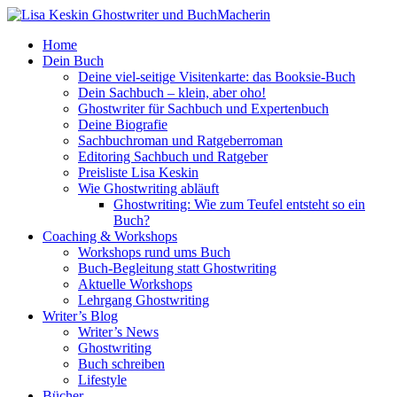
Home
Dein Buch
Deine viel-seitige Visitenkarte: das Booksie-Buch
Dein Sachbuch – klein, aber oho!
Ghostwriter für Sachbuch und Expertenbuch
Deine Biografie
Sachbuchroman und Ratgeberroman
Editoring Sachbuch und Ratgeber
Preisliste Lisa Keskin
Wie Ghostwriting abläuft
Ghostwriting: Wie zum Teufel entsteht so ein
Buch?
Coaching & Workshops
Workshops rund ums Buch
Buch-Begleitung statt Ghostwriting
Aktuelle Workshops
Lehrgang Ghostwriting
Writer’s Blog
Writer’s News
Ghostwriting
Buch schreiben
Lifestyle
Bücher