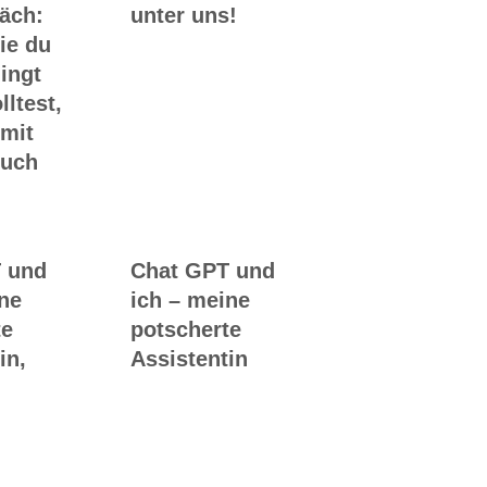
räch:
unter uns!
ie du
ingt
lltest,
 mit
Buch
 und
Chat GPT und
ine
ich – meine
te
potscherte
in,
Assistentin