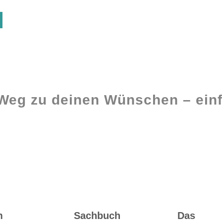
 Weg zu deinen Wünschen – einf
Ghostwriting
Buch-Coaching
m
Sachbuch
Das