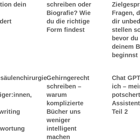
tion dein
schreiben oder
Zielgesp
Biografie? Wie
Fragen, d
dert
du die richtige
dir unbed
Form findest
stellen so
bevor du
deinem 
beginnst
säulenchirurgie
Gehirngerecht
Chat GPT
schreiben –
ich – me
iger:innen,
warum
potscher
komplizierte
Assistent
writing
Bücher uns
Teil 2
weniger
twortung
intelligent
machen