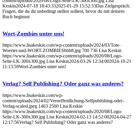
content/uploads/2020/08/Logo-Seite-LK-300x300.jpg
Lisa
Keskin
2024-07-18 18:43:33
2025-01-29 15:52:33
Das Zielgespräch:
Fragen, die du dir unbedingt stellen solltest, bevor du mit deinem
Buch beginnst
Wort-Zombies unter uns!
https://www.lisakeskin.com/wp-content/uploads/2024/03/Tote-
Woerter-und-WORT-ZOMBIESbbb8.jpg
700
736
Lisa Keskin
https://www.lisakeskin.com/wp-content/uploads/2020/08/Logo-
Seite-LK-300x300.jpg
Lisa Keskin
2024-03-26 12:34:00
2024-10-21
11:13:59
Wort-Zombies unter uns!
Verlag? Self Publishing? Oder ganz was anderes?
https://www.lisakeskin.com/wp-
content/uploads/2024/02/Veroeffentlichung-Selfpublishing-oder-
Verlag-scaled.jpeg
1463
2560
Lisa Keskin
https://www.lisakeskin.com/wp-content/uploads/2020/08/Logo-
Seite-LK-300x300.jpg
Lisa Keskin
2024-02-13 14:52:00
2024-04-27
12:17:56
Verlag? Self Publishing? Oder ganz was anderes?