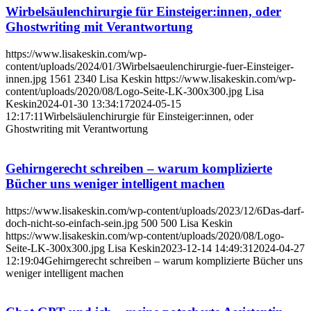
Wirbelsäulenchirurgie für Einsteiger:innen, oder
Ghostwriting mit Verantwortung
https://www.lisakeskin.com/wp-
content/uploads/2024/01/3Wirbelsaeulenchirurgie-fuer-Einsteiger-
innen.jpg
1561
2340
Lisa Keskin
https://www.lisakeskin.com/wp-
content/uploads/2020/08/Logo-Seite-LK-300x300.jpg
Lisa
Keskin
2024-01-30 13:34:17
2024-05-15
12:17:11
Wirbelsäulenchirurgie für Einsteiger:innen, oder
Ghostwriting mit Verantwortung
Gehirngerecht schreiben – warum komplizierte
Bücher uns weniger intelligent machen
https://www.lisakeskin.com/wp-content/uploads/2023/12/6Das-darf-
doch-nicht-so-einfach-sein.jpg
500
500
Lisa Keskin
https://www.lisakeskin.com/wp-content/uploads/2020/08/Logo-
Seite-LK-300x300.jpg
Lisa Keskin
2023-12-14 14:49:31
2024-04-27
12:19:04
Gehirngerecht schreiben – warum komplizierte Bücher uns
weniger intelligent machen