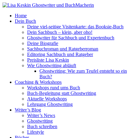
Home
Dein Buch
Deine viel-seitige Visitenkarte: das Booksie-Buch
Dein Sachbuch – klein, aber oho!
Ghostwriter für Sachbuch und Expertenbuch
Deine Biografie
Sachbuchroman und Ratgeberroman
Editoring Sachbuch und Ratgeber
Preisliste Lisa Keskin
Wie Ghostwriting abläuft
Ghostwriting: Wie zum Teufel entsteht so ein
Buch?
Coaching & Workshops
Workshops rund ums Buch
Buch-Begleitung statt Ghostwriting
Aktuelle Workshops
Lehrgang Ghostwriting
Writer’s Blog
Writer’s News
Ghostwriting
Buch schreiben
Lifestyle
Bücher