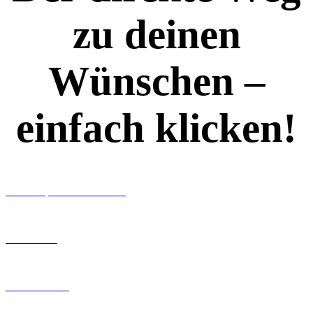
zu deinen
Wünschen –
einfach klicken!
Workshops rund ums Buch
Ghostwriting
Buch-Coaching