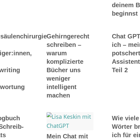
deinem 
beginnst
säulenchirurgie
Gehirngerecht
Chat GPT
schreiben –
ich – me
iger:innen,
warum
potscher
komplizierte
Assistent
writing
Bücher uns
Teil 2
weniger
twortung
intelligent
machen
ogbuch
Wie viele
Schreib-
Wörter b
ts
ich für ei
Mein Chat mit