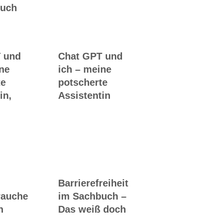
Buch
 und
Chat GPT und
ine
ich – meine
te
potscherte
in,
Assistentin
Barrierefreiheit
rauche
im Sachbuch –
n
Das weiß doch