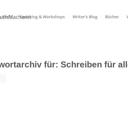
n Buch
Coaching & Workshops
Writer’s Blog
Bücher
wortarchiv für:
Schreiben für al