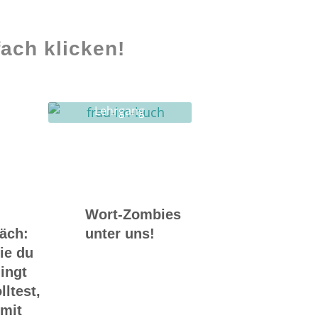
ach klicken!
Lehrgang
Ghostwriting
Wort-Zombies
räch:
unter uns!
ie du
ingt
lltest,
 mit