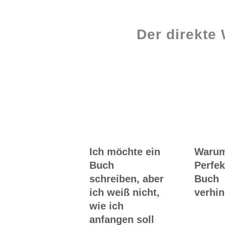
Der direkte
Workshops rund
ums Buch
Ich möchte ein
Waru
Buch
Perfek
schreiben, aber
Buch
ich weiß nicht,
verhin
wie ich
anfangen soll