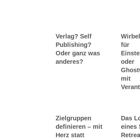
Verlag? Self
Wirbel
Publishing?
für
Oder ganz was
Einste
anderes?
oder
Ghost
mit
Veran
Zielgruppen
Das L
definieren – mit
eines 
Herz statt
Retrea