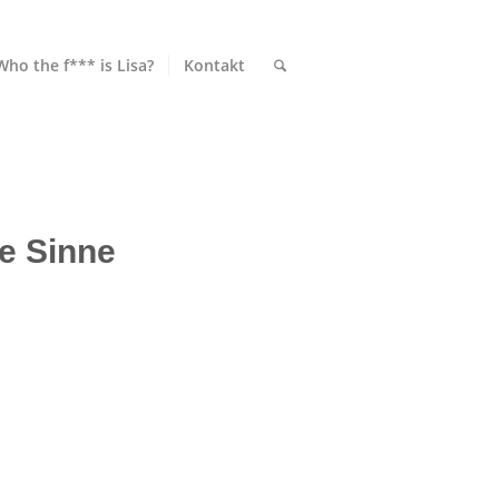
Who the f*** is Lisa?
Kontakt
le Sinne