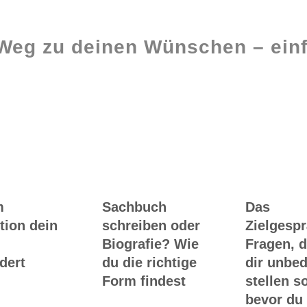
 Weg zu deinen Wünschen – einf
Ghostwriting
Buch-Coaching
m
Sachbuch
Das
tion dein
schreiben oder
Zielgesp
Biografie? Wie
Fragen, d
dert
du die richtige
dir unbed
Form findest
stellen so
bevor du