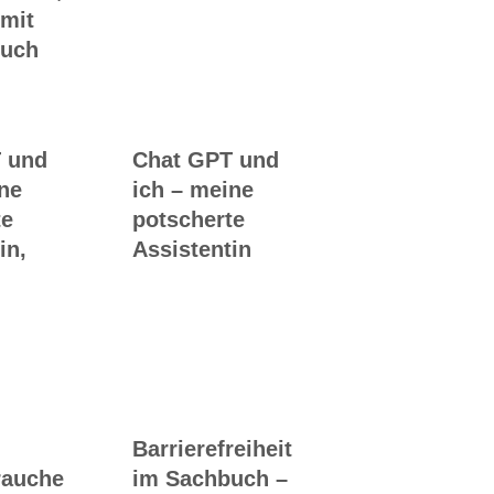
 mit
Buch
 und
Chat GPT und
ine
ich – meine
te
potscherte
in,
Assistentin
Barrierefreiheit
rauche
im Sachbuch –