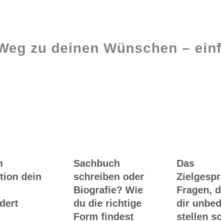
 Weg zu deinen Wünschen – einf
Ghostwriting
Buch-Coaching
m
Sachbuch
Das
tion dein
schreiben oder
Zielgesp
Biografie? Wie
Fragen, d
dert
du die richtige
dir unbed
Form findest
stellen so