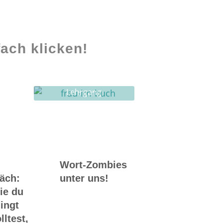
ach klicken!
Lehrgang
Ghostwriting
Wort-Zombies
räch:
unter uns!
ie du
ingt
lltest,