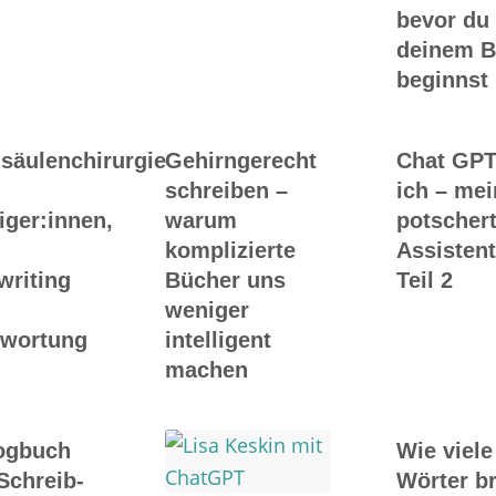
bevor du
deinem 
beginnst
säulenchirurgie
Gehirngerecht
Chat GPT
schreiben –
ich – me
iger:innen,
warum
potscher
komplizierte
Assistent
writing
Bücher uns
Teil 2
weniger
twortung
intelligent
machen
ogbuch
Wie viele
Schreib-
Wörter b