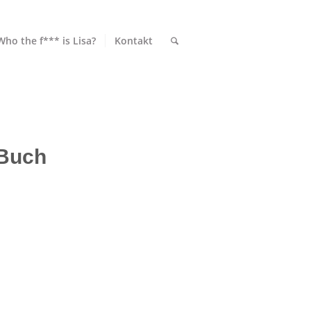
Who the f*** is Lisa?
Kontakt
-Buch