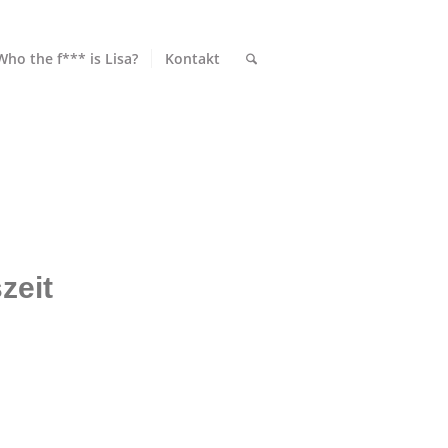
Who the f*** is Lisa?
Kontakt
zeit