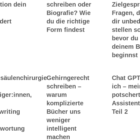
tion dein
schreiben oder
Zielgesp
Biografie? Wie
Fragen, d
dert
du die richtige
dir unbed
Form findest
stellen so
bevor du
deinem 
beginnst
säulenchirurgie
Gehirngerecht
Chat GPT
schreiben –
ich – me
iger:innen,
warum
potscher
komplizierte
Assistent
writing
Bücher uns
Teil 2
weniger
twortung
intelligent
machen