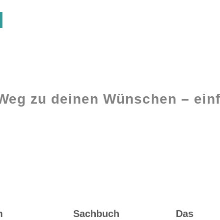
 Weg zu deinen Wünschen – einf
Ghostwriting
Buch-Coaching
m
Sachbuch
Das