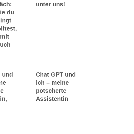
räch:
unter uns!
ie du
ingt
lltest,
 mit
Buch
 und
Chat GPT und
ine
ich – meine
te
potscherte
in,
Assistentin