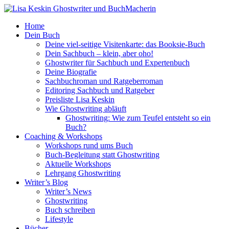
Home
Dein Buch
Deine viel-seitige Visitenkarte: das Booksie-Buch
Dein Sachbuch – klein, aber oho!
Ghostwriter für Sachbuch und Expertenbuch
Deine Biografie
Sachbuchroman und Ratgeberroman
Editoring Sachbuch und Ratgeber
Preisliste Lisa Keskin
Wie Ghostwriting abläuft
Ghostwriting: Wie zum Teufel entsteht so ein
Buch?
Coaching & Workshops
Workshops rund ums Buch
Buch-Begleitung statt Ghostwriting
Aktuelle Workshops
Lehrgang Ghostwriting
Writer’s Blog
Writer’s News
Ghostwriting
Buch schreiben
Lifestyle
Bücher