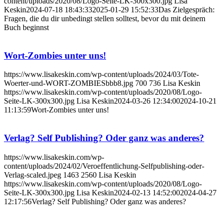
content/uploads/2020/08/Logo-Seite-LK-300x300.jpg
Lisa
Keskin
2024-07-18 18:43:33
2025-01-29 15:52:33
Das Zielgespräch:
Fragen, die du dir unbedingt stellen solltest, bevor du mit deinem
Buch beginnst
Wort-Zombies unter uns!
https://www.lisakeskin.com/wp-content/uploads/2024/03/Tote-
Woerter-und-WORT-ZOMBIESbbb8.jpg
700
736
Lisa Keskin
https://www.lisakeskin.com/wp-content/uploads/2020/08/Logo-
Seite-LK-300x300.jpg
Lisa Keskin
2024-03-26 12:34:00
2024-10-21
11:13:59
Wort-Zombies unter uns!
Verlag? Self Publishing? Oder ganz was anderes?
https://www.lisakeskin.com/wp-
content/uploads/2024/02/Veroeffentlichung-Selfpublishing-oder-
Verlag-scaled.jpeg
1463
2560
Lisa Keskin
https://www.lisakeskin.com/wp-content/uploads/2020/08/Logo-
Seite-LK-300x300.jpg
Lisa Keskin
2024-02-13 14:52:00
2024-04-27
12:17:56
Verlag? Self Publishing? Oder ganz was anderes?