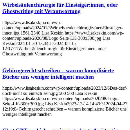
Wirbelsäulenchirurgie für Einsteiger:innen, oder
Ghostwriting mit Verantwortung
https://www.lisakeskin.com/wp-
content/uploads/2024/01/3Wirbelsaeulenchirurgie-fuer-Einsteiger-
innen.jpg
1561
2340
Lisa Keskin
https://www.lisakeskin.com/wp-
content/uploads/2020/08/Logo-Seite-LK-300x300.jpg
Lisa
Keskin
2024-01-30 13:34:17
2024-05-15
12:17:11
Wirbelsäulenchirurgie für Einsteiger:innen, oder
Ghostwriting mit Verantwortung
Gehirngerecht schreiben – warum komplizierte
Bücher uns weniger intelligent machen
https://www.lisakeskin.com/wp-content/uploads/2023/12/6Das-darf-
doch-nicht-so-einfach-sein.jpg
500
500
Lisa Keskin
https://www.lisakeskin.com/wp-content/uploads/2020/08/Logo-
Seite-LK-300x300.jpg
Lisa Keskin
2023-12-14 14:49:31
2024-04-27
12:19:04
Gehirngerecht schreiben – warum komplizierte Bücher uns
weniger intelligent machen