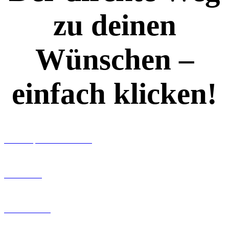
zu deinen
Wünschen –
einfach klicken!
Workshops rund ums Buch
Ghostwriting
Buch-Coaching