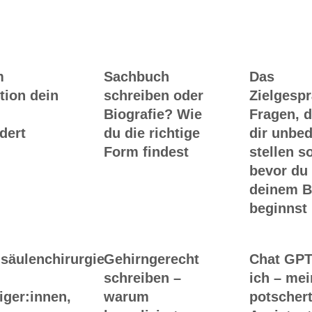
m
Sachbuch
Das
tion dein
schreiben oder
Zielgesp
Biografie? Wie
Fragen, d
dert
du die richtige
dir unbed
Form findest
stellen so
bevor du
deinem 
beginnst
säulenchirurgie
Gehirngerecht
Chat GPT
schreiben –
ich – me
iger:innen,
warum
potscher