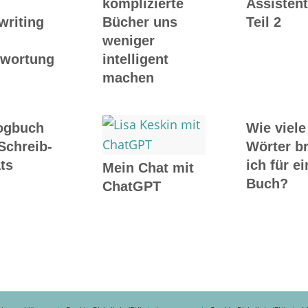
komplizierte
Assistent
writing
Bücher uns
Teil 2
weniger
twortung
intelligent
machen
ogbuch
Wie viele
Schreib-
Wörter b
ts
ich für ei
Mein Chat mit
Buch?
ChatGPT