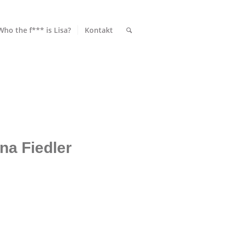
Who the f*** is Lisa?
Kontakt
a Fiedler