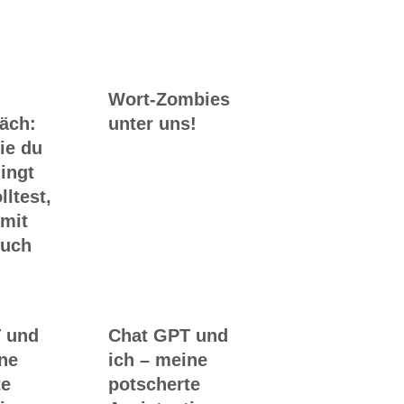
Wort-Zombies
räch:
unter uns!
ie du
ingt
lltest,
 mit
Buch
 und
Chat GPT und
ine
ich – meine
te
potscherte