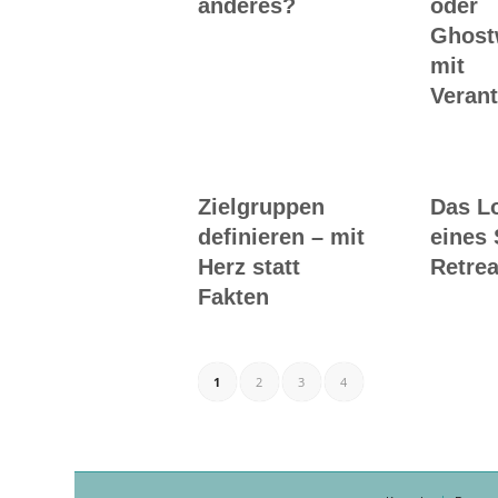
anderes?
oder
Ghost
mit
Veran
Zielgruppen
Das L
definieren – mit
eines 
Herz statt
Retrea
Fakten
1
2
3
4