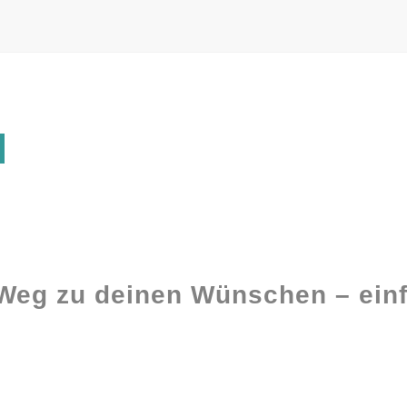
 Weg zu deinen Wünschen – einf
Ghostwriting
Buch-Coaching