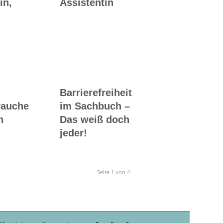
in,
Assistentin
Barrierefreiheit
rauche
im Sachbuch –
n
Das weiß doch
jeder!
Seite 1 von 4