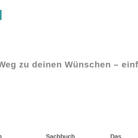
 Weg zu deinen Wünschen – einf
Ghostwriting
Buch-Coaching
m
Sachbuch
Das