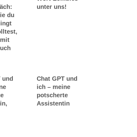
räch:
unter uns!
ie du
ingt
lltest,
 mit
Buch
 und
Chat GPT und
ine
ich – meine
te
potscherte
in,
Assistentin