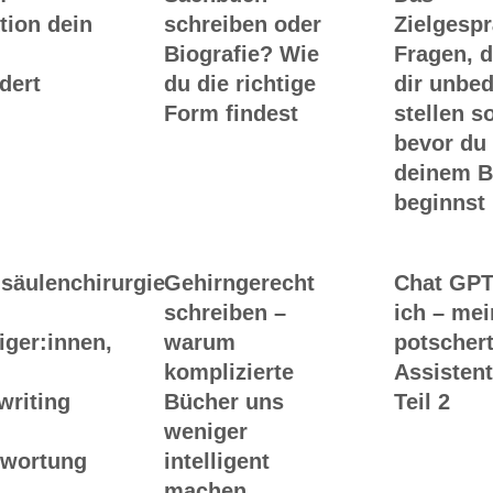
tion dein
schreiben oder
Zielgesp
Biografie? Wie
Fragen, d
dert
du die richtige
dir unbed
Form findest
stellen so
bevor du
deinem 
beginnst
säulenchirurgie
Gehirngerecht
Chat GPT
schreiben –
ich – me
iger:innen,
warum
potscher
komplizierte
Assistent
writing
Bücher uns
Teil 2
weniger
twortung
intelligent
machen