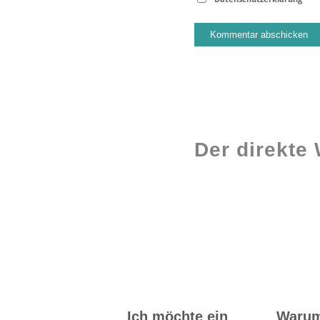
Der direkte
Workshops rund
ums Buch
Ich möchte ein
Waru