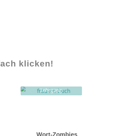
ach klicken!
Lehrgang
Ghostwriting
Wort-Zombies